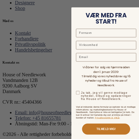
Designere
Shop
VÆR MED FRA
START!
Mød os
Kontakt
Forhandlere
Privatlivspolitik
Handelsbetingelser
Email
Kontakt os
Vi åbner for salg via hjemmesiden
den 1. januar 2026!
House of Needlework
Tilmeld dig vores nyhedsbrev og få
Vandmanden 12B
nyheder og tilbud fra House of
Needlework.
9200 Aalborg SV
Danmark
Ja tak, jeg vil gerne modtage
nyheder, tilbud og opdateringer
fra House of Needlework.
CVR nr.: 45404366
Ved at indsende denne formular accepterer du at modtage
informations- og marketingbeskeder fra House of
Email: info@houseofneedlework.com
Needlework. Samtykke er ikke en betingelse for køb. Du
kan til enhver tid framelde dig ved at klikke på linket i
Telefon: +45 81655781
bunden af mailen.
Privatlivspolitik & Vilkår
.
Åbningstid: Man-Fre 9:00 - 15:00
TILMELD MIG!
©2026 - Alle rettigheder forbeholdes.