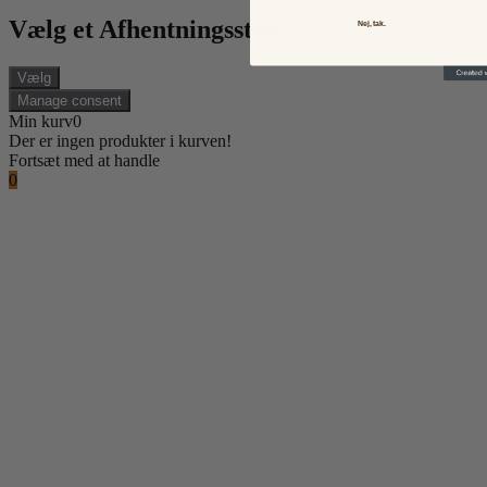
Vælg et Afhentningssted
Nej, tak.
Vælg
Manage consent
Min kurv
0
Der er ingen produkter i kurven!
Fortsæt med at handle
0