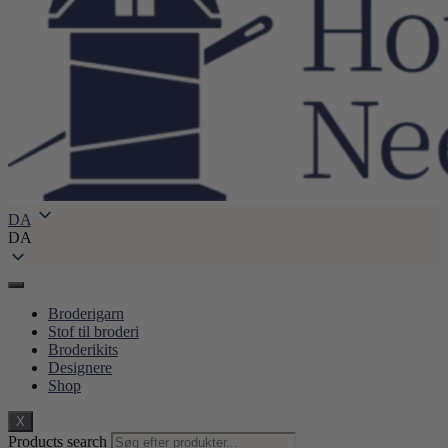
DA
DA
Broderigarn
Stof til broderi
Broderikits
Designere
Shop
X
Products search