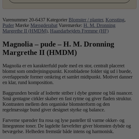
Varenummer
20-6437
Kategorier
Blomster / planter
,
Korssting
,
Puder
Mærke
Mængderabat
Varemærke:
H. M. Dronning
Margrethe II (HMDM)
,
Haandarbejdets Fremme (HF)
Magnolia – pude – H. M. Dronning
Margrethe II (HMDM)
Magnolia er en karakterfuld pude med en stor, centralt placeret
blomst som omdrejningspunkt. Kronbladene folder sig ud i buede,
overlappende former omkring et samlet midtpunkt. Motivet danner
en klar, rund komposition.
Baggrunden består af lodrette striber i dybe grønne og blå nuancer.
Små gentagne cirkler skaber en fast rytme og giver fladen struktur.
Kontrasten mellem den organiske blomsterform og den
regelmæssige bund giver designet styrke og balance.
Farverne spænder fra rosa og lyse pasteller til varme okker- og
limegrønne toner. De lagdelte farvefelter giver blomsten dybde og
bevægelse. Helheden fremstår både intens og harmonisk.