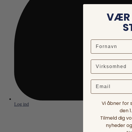
VÆR 
S
Email
Vi åbner for
Log ind
den 1
Tilmeld dig v
nyheder og 