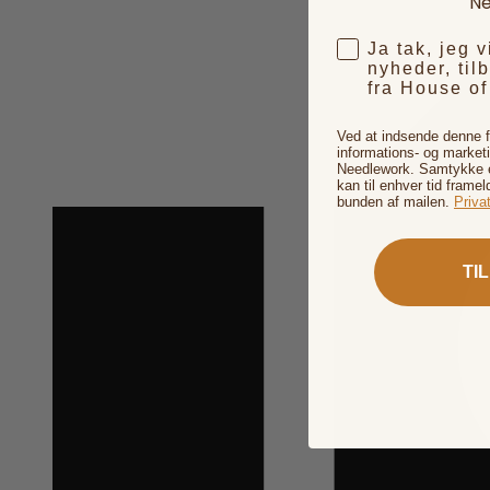
Ne
Ja tak, jeg 
nyheder, til
fra House o
Ved at indsende denne 
informations- og market
Needlework. Samtykke er
kan til enhver tid framel
bunden af mailen.
Privat
TI