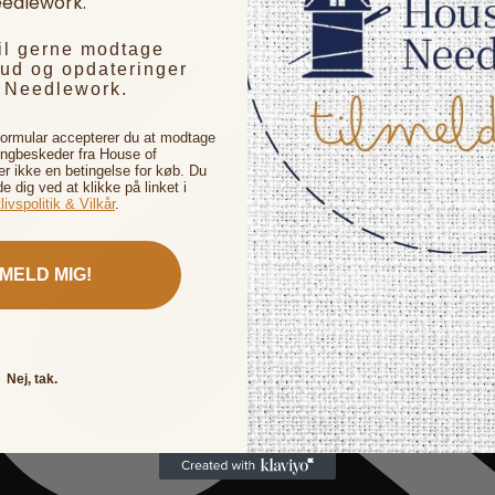
edlework.
vil gerne modtage
bud og opdateringer
f Needlework.
formular accepterer du at modtage
ingbeskeder fra House of
 ikke en betingelse for køb. Du
de dig ved at klikke på linket i
livspolitik & Vilkår
.
LMELD MIG!
Nej, tak.