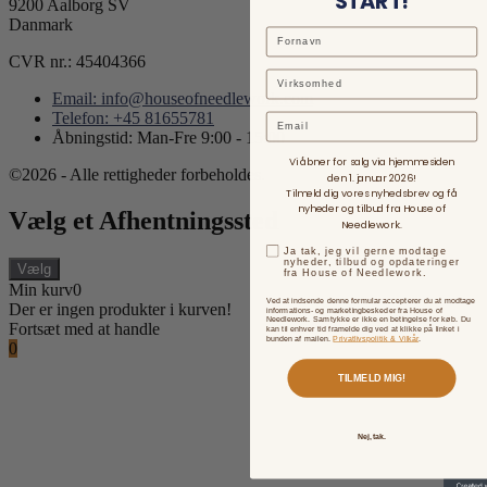
START!
9200 Aalborg SV
Danmark
CVR nr.: 45404366
Email: info@houseofneedlework.com
Telefon: +45 81655781
Email
Åbningstid: Man-Fre 9:00 - 15:00
Vi åbner for salg via hjemmesiden
©2026 - Alle rettigheder forbeholdes.
den 1. januar 2026!
Tilmeld dig vores nyhedsbrev og få
nyheder og tilbud fra House of
Vælg et Afhentningssted
Needlework.
Ja tak, jeg vil gerne modtage
nyheder, tilbud og opdateringer
Vælg
fra House of Needlework.
Min kurv
0
Ved at indsende denne formular accepterer du at modtage
Der er ingen produkter i kurven!
informations- og marketingbeskeder fra House of
Needlework. Samtykke er ikke en betingelse for køb. Du
Fortsæt med at handle
kan til enhver tid framelde dig ved at klikke på linket i
bunden af mailen.
Privatlivspolitik & Vilkår
.
0
TILMELD MIG!
Nej, tak.