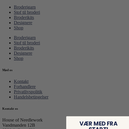
Broderigarn
Stof til broderi
Broderikits
Designere
Shop
Broderigarn
Stof til broderi
Broderikits
Designere
Shop
Mød os
Kontakt
Forhandlere
Privatlivspolitik
Handelsbetingelser
Kontakt os
House of Needlework
VÆR MED FRA
Vandmanden 12B