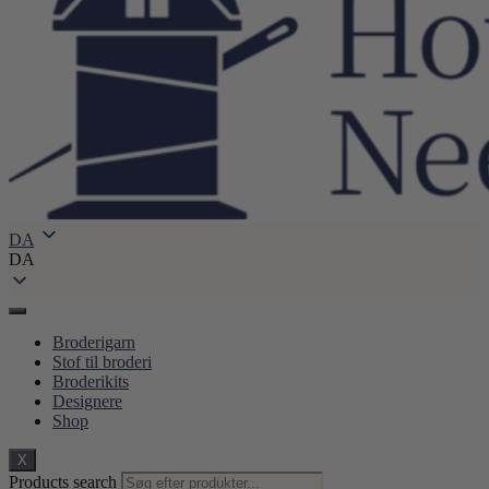
DA
DA
Broderigarn
Stof til broderi
Broderikits
Designere
Shop
X
Products search