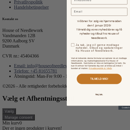
Privatlivspolitik
Handelsbetingelser
Email
Kontakt os
Vi åbner for salg via hjemmesiden
den 1. januar 2026!
Tilmeld dig vores nyhedsbrev og få
House of Needlework
nyheder og tilbud fra House of
Vandmanden 12B
Needlework.
9200 Aalborg SV
Ja tak, jeg vil gerne modtage
Danmark
nyheder, tilbud og opdateringer
fra House of Needlework.
CVR nr.: 45404366
Ved at indsende denne formular accepterer du at modtage
informations- og marketingbeskeder fra House of
Needlework. Samtykke er ikke en betingelse for køb. Du
Email: info@houseofneedlework.com
kan til enhver tid framelde dig ved at klikke på linket i
bunden af mailen.
Privatlivspolitik & Vilkår
.
Telefon: +45 81655781
Åbningstid: Man-Fre 9:00 - 15:00
TILMELD MIG!
©2026 - Alle rettigheder forbeholdes.
Nej, tak.
Vælg et Afhentningssted
Vælg
Manage consent
Min kurv
0
Der er ingen produkter i kurven!