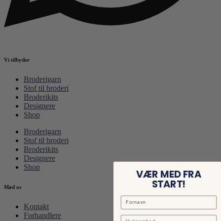
Vi tilbyder
Broderigarn
Stof til broderi
Broderikits
Designere
Shop
Broderigarn
Stof til broderi
Broderikits
Designere
Shop
VÆR MED FRA
START!
Mød os
Kontakt
Forhandlere