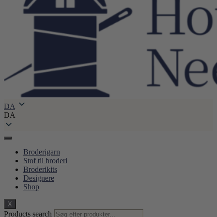
DA
DA
Broderigarn
Stof til broderi
Broderikits
Designere
Shop
X
Products search