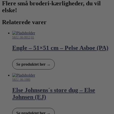
Flere små broderi-kærligheder, du vil
elske!
Relaterede varer
SKU: 06-9912,01
Engle – 51×51 cm – Pelse Asboe (PA)
Se produktet her →
SKU: 06-1986
Else Johnsens´s store dug – Else
Johnsen (EJ)
Se produktet her →