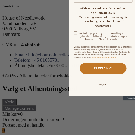
Kontakt os
Vi åbner for salg via hjemmesiden
den 1. januar 2026!
Tilmeld dig vores nyhedsbrev og få
House of Needlework
nyheder og tilbud fra House of
Vandmanden 12B
Needlework.
9200 Aalborg SV
Ja tak, jeg vil gerne modtage
Danmark
nyheder, tilbud og opdateringer
fra House of Needlework.
CVR nr.: 45404366
Ved at indsende denne formular accepterer du at modtage
informations- og marketingbeskeder fra House of
Needlework. Samtykke er ikke en betingelse for køb. Du
Email: info@houseofneedlework.com
kan til enhver tid framelde dig ved at klikke på linket i
bunden af mailen.
Privatlivspolitik & Vilkår
.
Telefon: +45 81655781
Åbningstid: Man-Fre 9:00 - 15:00
TILMELD MIG!
©2026 - Alle rettigheder forbeholdes.
Nej, tak.
Vælg et Afhentningssted
Vælg
Manage consent
Min kurv
0
Der er ingen produkter i kurven!
Fortsæt med at handle
0