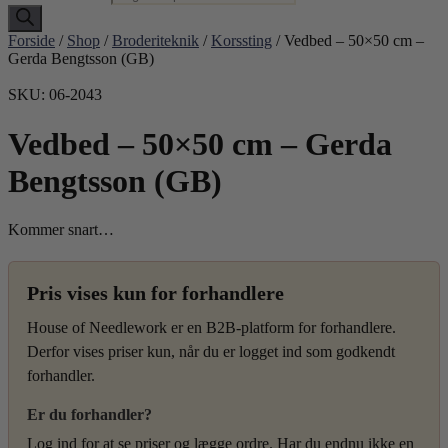
Forside
/
Shop
/
Broderiteknik
/
Korssting
/ Vedbed – 50×50 cm –
Gerda Bengtsson (GB)
SKU: 06-2043
Vedbed – 50×50 cm – Gerda
Bengtsson (GB)
Kommer snart…
Pris vises kun for forhandlere
House of Needlework er en B2B-platform for forhandlere.
Derfor vises priser kun, når du er logget ind som godkendt
forhandler.
Er du forhandler?
Log ind for at se priser og lægge ordre. Har du endnu ikke en