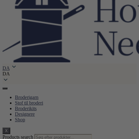
DA
DA
Broderigarn
Stof til broderi
Broderikits
Designere
Shop
X
Products search