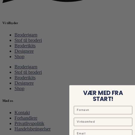
Vi tilbyder
Broderigarn
Stof til broderi
Broderikits
Designere
Shop
Broderigarn
Stof til broderi
Broderikits
Designere
Shop
VÆR MED FRA
START!
Mød os
Kontakt
Forhandlere
Privatlivspolitik
Handelsbetingelser
Email