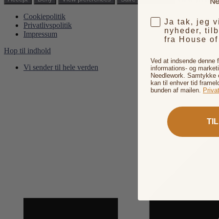
Ne
Cookiepolitik
Ja tak, jeg 
Privatlivspolitik
nyheder, til
Impressum
fra House o
Hop til indhold
Ved at indsende denne 
Vi sender til hele verden
informations- og market
Needlework. Samtykke er
kan til enhver tid framel
bunden af mailen.
Privat
TI