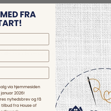
MED FRA
TART!
store and/or access device information. Consenting to these technologie
 affect certain features and functions.
 salg via hjemmesiden
. januar 2026!
ores nyhedsbrev og få
tilbud fra House of
nces