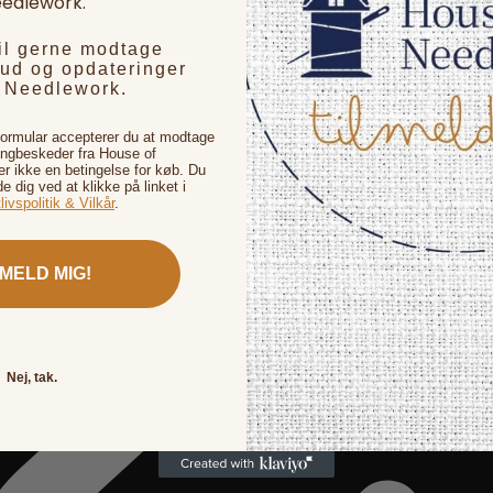
edlework.
vil gerne modtage
bud og opdateringer
f Needlework.
formular accepterer du at modtage
ingbeskeder fra House of
 ikke en betingelse for køb. Du
de dig ved at klikke på linket i
livspolitik & Vilkår
.
LMELD MIG!
Nej, tak.