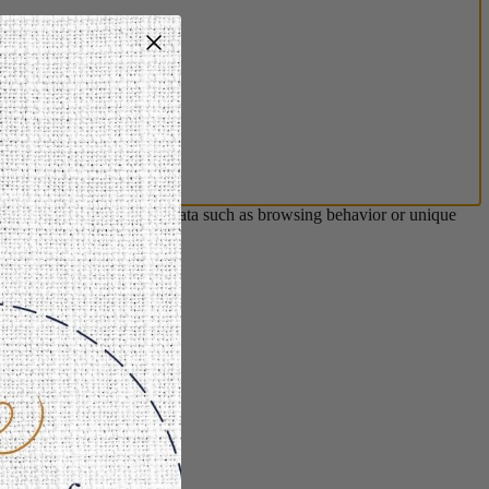
s will allow us to process data such as browsing behavior or unique