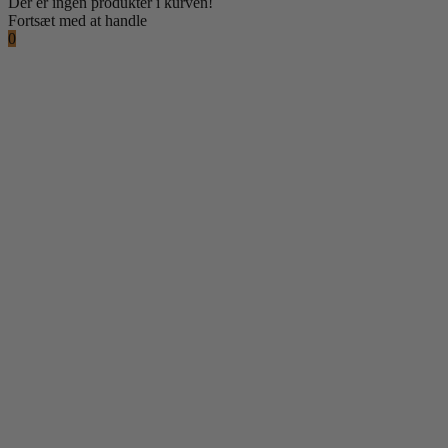
Der er ingen produkter i kurven!
Fortsæt med at handle
0