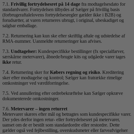
7.1.
Frivillig fortrydelsesret på 14 dage
fra modtagelsesdato for
standardvarer. Fortrydelsen tilbydes af Sælger på frivillig basis
(forbrugeraftalelovens fortrydelsesregler gælder ikke i B2B) og
forudsætter, at varen returneres ubrugt, i original, ubeskadiget og
salgbar emballage.
7.2. Returnering kan kun ske efter skriftlig aftale og udstedelse af
RMA-nummer. Uanmeldte returneringer kan afvises.
7.3.
Undtagelser:
Kundespecifikke bestillinger (fx specialfarver,
særskårne metervarer), åbnede/brugte kits og udgåede varer tages
ikke
retur.
7.4. Returnering sker for
Købers regning og risiko
. Kreditering
sker efter modtagelse og kontrol; Sælger kan fratrække rimelige
omkostninger ved værdiforringelse.
7.5. Ved annullering efter ordrebekræftelse kan Sælger opkræve
dokumenterede omkostninger.
7.6.
Metervarer – ingen returret
Metervarer skæres efter mål og betragtes som kundespecifikke varer.
Der ydes derfor ingen retur- eller fortrydelsesret på metervarer,
uanset om de er bestilt som standardordre eller restordre. Dette
gælder også ved fejlbestilling, overskudsmeter eller farveafvigelser