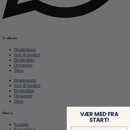
Vi tilbyder
Broderigarn
Stof til broderi
Broderikits
Designere
Shop
Broderigarn
Stof til broderi
Broderikits
Designere
Shop
VÆR MED FRA
Mød os
START!
Kontakt
Forhandlere