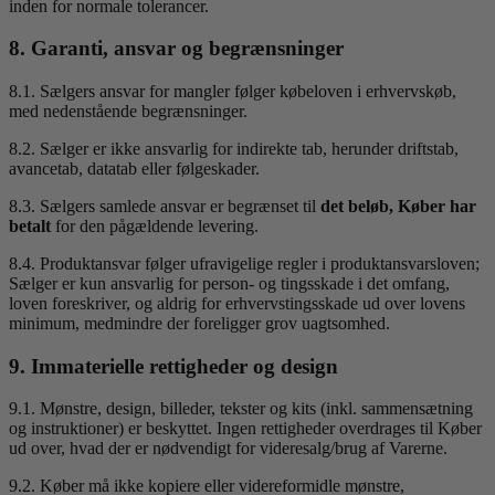
inden for normale tolerancer.
8. Garanti, ansvar og begrænsninger
8.1. Sælgers ansvar for mangler følger købeloven i erhvervskøb,
med nedenstående begrænsninger.
8.2. Sælger er ikke ansvarlig for indirekte tab, herunder driftstab,
avancetab, datatab eller følgeskader.
8.3. Sælgers samlede ansvar er begrænset til
det beløb, Køber har
betalt
for den pågældende levering.
8.4. Produktansvar følger ufravigelige regler i produktansvarsloven;
Sælger er kun ansvarlig for person- og tingsskade i det omfang,
loven foreskriver, og aldrig for erhvervstingsskade ud over lovens
minimum, medmindre der foreligger grov uagtsomhed.
9. Immaterielle rettigheder og design
9.1. Mønstre, design, billeder, tekster og kits (inkl. sammensætning
og instruktioner) er beskyttet. Ingen rettigheder overdrages til Køber
ud over, hvad der er nødvendigt for videresalg/brug af Varerne.
9.2. Køber må ikke kopiere eller videreformidle mønstre,