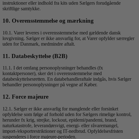
instruktioner eller indhold fra kits uden Sælgers forudgående
skriftlige samtykke.
10. Overensstemmelse og mærkning
10.1. Varer leveres i overensstemmelse med gældende dansk
lovgivning. Sælger er ikke ansvarlig for, at Varer opfylder særregler
uden for Danmark, medmindre aftalt.
11. Databeskyttelse (B2B)
11.1. I det omfang personoplysninger behandles (fx
kontaktpersoner), sker det i overensstemmelse med
databeskyttelsesretten. En databehandleraftale indgås, hvis Sælger
behandler personoplysninger på vegne af Køber.
12. Force majeure
12.1. Sælger er ikke ansvarlig for manglende eller forsinket
opfyldelse som følge af forhold uden for Sælgers rimelige kontrol,
herunder fx krig, strejke, lockout, epidemi/pandemi, brand,
naturkatastrofe, leverandørsvigt, energi- eller råvaremangel,
import-/eksportrestriktioner og IT-nedbrud. Opfyldelsesfristen
suspenderes i force majeure-perioden.