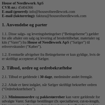
House of Needlework ApS
CVR-nr.:
45404366
E-mail (generel):
info@houseofneedlework.com
E-mail (fakturering):
faktura@houseofneedlework.com
1. Anvendelse og parter
1.1. Disse salgs- og leveringsbetingelser (“Betingelserne”) gælder
for alle aftaler om salg og levering af broderitilbehør, materialer og
kits (“Varer”) fra
House of Needlework ApS
(“Sælger”) til
erhvervskunder (“Køber”).
1.2. Eventuelle afvigelser fra Betingelserne er kun gyldige, hvis de
er skriftligt accepteret af Sælger.
2. Tilbud, ordre og ordrebekræftelse
2.1. Tilbud er gældende i
30 dage
, medmindre andet fremgår.
2.2. Aftale er først indgået, når Sælger skriftligt bekræfter ordren
(“Ordrebekræftelsen”).
2.3.
Minimumsordre
og
pakkestørrelser
kan være gældende for
udvalgte Varer. Særlige bestillinger (fx specialfarver, cut-to-length,