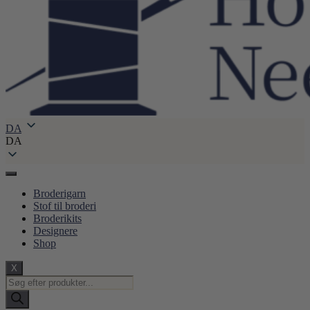
DA
DA
Broderigarn
Stof til broderi
Broderikits
Designere
Shop
X
Products
search