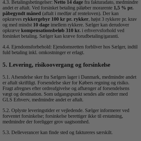
4.3. Betalingsbetingelser:
Netto 14 dage
fra fakturadato, medmindre
andet er aftalt. Ved forsinket betaling påløber morarente
1,5 % pr.
påbegyndt måned
(aftalt i medfør af renteloven). Der kan
opkræves
rykkergebyr 100 kr pr. rykker
, højst 3 rykkere pr. krav
og med mindst
10 dage
imellem rykkere. Sælger kan derudover
opkræve
kompensationsbeløb 310 kr.
i erhvervsforhold ved
forsinket betaling. Sælger kan kræve forudbetaling/garanti.
4.4. Ejendomsforbehold: Ejendomsretten forbliver hos Sælger, indtil
fuld betaling inkl. omkostninger er erlagt.
5. Levering, risikoovergang og forsinkelse
5.1. Afsendelse sker fra Sælgers lager i Danmark, medmindre andet
er aftalt skriftligt. Forsendelse sker for Købers regning og risiko.
Fragt afregnes efter ordreafgivelse og afhænger af forsendelsens
vægt og destination. Som udgangspunkt sendes alle ordrer med
GLS Erhverv, medmindre andet er aftalt.
5.2. Oplyste leveringstider er vejledende. Sælger informerer ved
forventet forsinkelse; forsinkelse berettiger ikke til erstatning,
medmindre der foreligger grov uagtsomhed.
5.3. Delleverancer kan finde sted og faktureres særskilt.