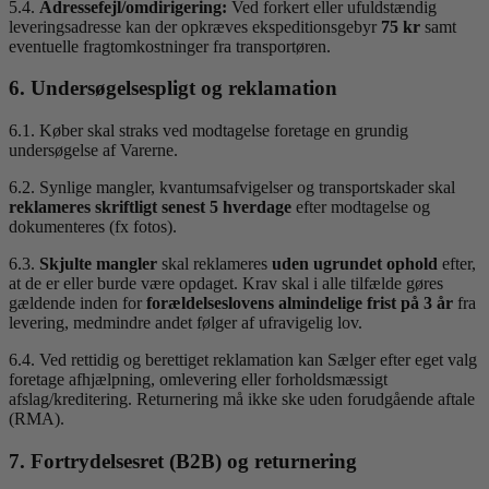
5.4.
Adressefejl/omdirigering:
Ved forkert eller ufuldstændig
leveringsadresse kan der opkræves ekspeditionsgebyr
75 kr
samt
eventuelle fragtomkostninger fra transportøren.
6. Undersøgelsespligt og reklamation
6.1. Køber skal straks ved modtagelse foretage en grundig
undersøgelse af Varerne.
6.2. Synlige mangler, kvantumsafvigelser og transportskader skal
reklameres skriftligt senest 5 hverdage
efter modtagelse og
dokumenteres (fx fotos).
6.3.
Skjulte mangler
skal reklameres
uden ugrundet ophold
efter,
at de er eller burde være opdaget. Krav skal i alle tilfælde gøres
gældende inden for
forældelseslovens almindelige frist på 3 år
fra
levering, medmindre andet følger af ufravigelig lov.
6.4. Ved rettidig og berettiget reklamation kan Sælger efter eget valg
foretage afhjælpning, omlevering eller forholdsmæssigt
afslag/kreditering. Returnering må ikke ske uden forudgående aftale
(RMA).
7. Fortrydelsesret (B2B) og returnering