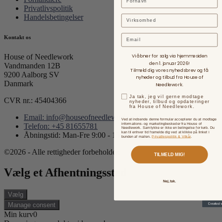
Privatlivspolitik
Handelsbetingelser
Email
Kontakt os
House of Needlework
Vi åbner for salg via hjemmesiden
den 1. januar 2026!
Vandmanden 12B
Tilmeld dig vores nyhedsbrev og få
9200 Aalborg SV
nyheder og tilbud fra House of
Danmark
Needlework.
Ja tak, jeg vil gerne modtage
CVR nr.: 45404366
nyheder, tilbud og opdateringer
fra House of Needlework.
Email: info@houseofneedlework.com
Ved at indsende denne formular accepterer du at modtage
informations- og marketingbeskeder fra House of
Telefon: +45 81655781
Needlework. Samtykke er ikke en betingelse for køb. Du
kan til enhver tid framelde dig ved at klikke på linket i
Åbningstid: Man-Fre 9:00 - 15:00
bunden af mailen.
Privatlivspolitik & Vilkår
.
©2026 - Alle rettigheder forbeholdes.
TILMELD MIG!
Vælg et Afhentningssted
Nej, tak.
Vælg
Manage consent
Min kurv
0