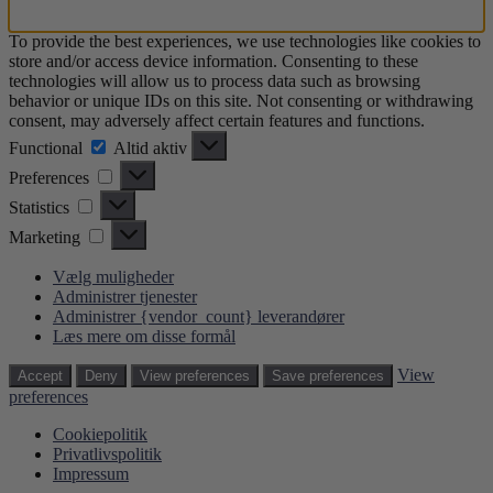
To provide the best experiences, we use technologies like cookies to
store and/or access device information. Consenting to these
technologies will allow us to process data such as browsing
behavior or unique IDs on this site. Not consenting or withdrawing
consent, may adversely affect certain features and functions.
Functional
Functional
Altid aktiv
Preferences
Preferences
Statistics
Statistics
Marketing
Marketing
Vælg muligheder
Administrer tjenester
Administrer {vendor_count} leverandører
Læs mere om disse formål
View
Accept
Deny
View preferences
Save preferences
preferences
Cookiepolitik
Privatlivspolitik
Impressum