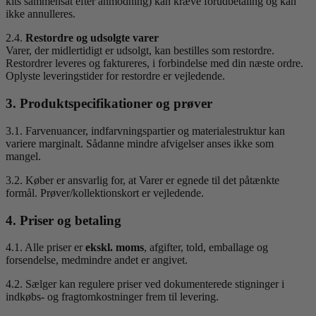
kits sammensat efter anmodning) kan kræve forudbetaling og kan
ikke annulleres.
2.4.
Restordre og udsolgte varer
Varer, der midlertidigt er udsolgt, kan bestilles som restordre.
Restordrer leveres og faktureres, i forbindelse med din næste ordre.
Oplyste leveringstider for restordre er vejledende.
3. Produktspecifikationer og prøver
3.1. Farvenuancer, indfarvningspartier og materialestruktur kan
variere marginalt. Sådanne mindre afvigelser anses ikke som
mangel.
3.2. Køber er ansvarlig for, at Varer er egnede til det påtænkte
formål. Prøver/kollektionskort er vejledende.
4. Priser og betaling
4.1. Alle priser er
ekskl. moms
, afgifter, told, emballage og
forsendelse, medmindre andet er angivet.
4.2. Sælger kan regulere priser ved dokumenterede stigninger i
indkøbs- og fragtomkostninger frem til levering.