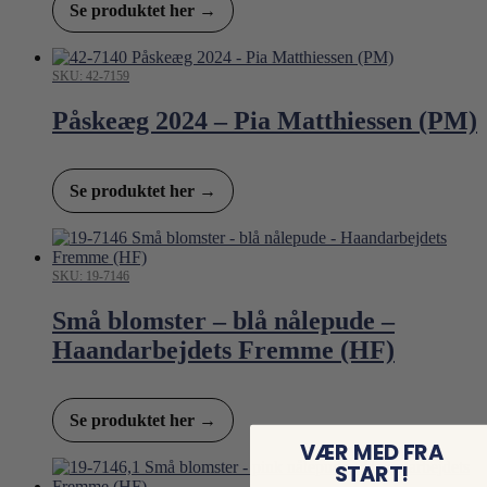
Se produktet her →
SKU: 42-7159
Påskeæg 2024 – Pia Matthiessen (PM)
Se produktet her →
SKU: 19-7146
Små blomster – blå nålepude –
Haandarbejdets Fremme (HF)
Se produktet her →
VÆR MED FRA
START!