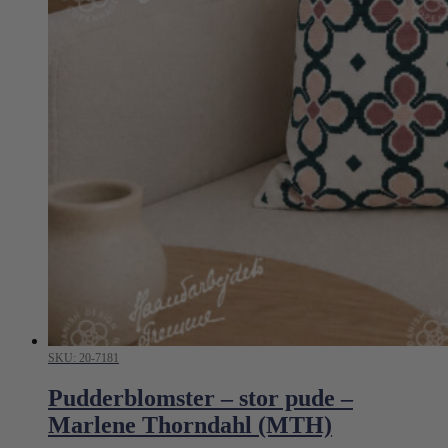
SKU: 20-7181
Pudderblomster – stor pude –
Marlene Thorndahl (MTH)