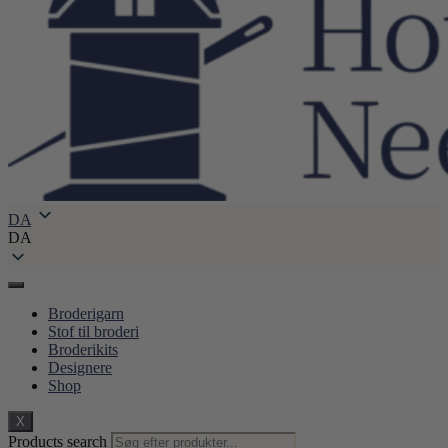
DA
DA
Broderigarn
Stof til broderi
Broderikits
Designere
Shop
X
Products search