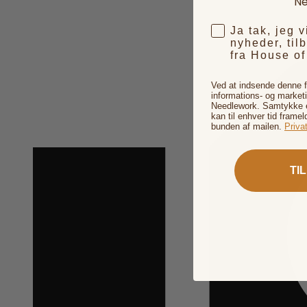
Ne
Ja tak, jeg 
nyheder, til
fra House o
Ved at indsende denne 
informations- og market
Needlework. Samtykke er
kan til enhver tid framel
bunden af mailen.
Privat
TI