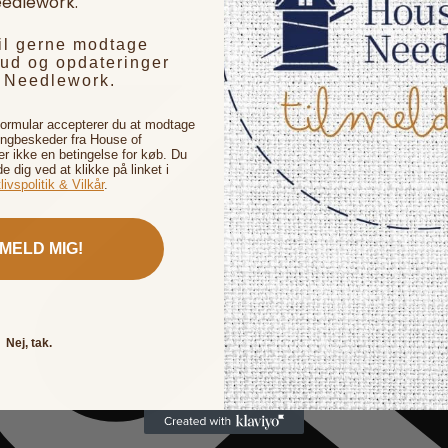
edlework.
vil gerne modtage
bud og opdateringer
f Needlework.
formular accepterer du at modtage
ingbeskeder fra House of
 ikke en betingelse for køb. Du
de dig ved at klikke på linket i
livspolitik & Vilkår
.
LMELD MIG!
Nej, tak.