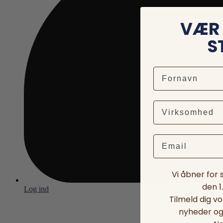
VÆR 
S
Email
Vi åbner for
den 1
Log ind
Tilmeld dig v
nyheder og 