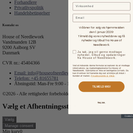
Forhandlere
Privatlivspolitik
Handelsbetingelser
Email
Kontakt os
Vi åbner for salg via hjemmesiden
den 1. januar 2026!
Tilmeld dig vores nyhedsbrev og få
House of Needlework
nyheder og tilbud fra House of
Vandmanden 12B
Needlework.
9200 Aalborg SV
Ja tak, jeg vil gerne modtage
Danmark
nyheder, tilbud og opdateringer
fra House of Needlework.
CVR nr.: 45404366
Ved at indsende denne formular accepterer du at modtage
informations- og marketingbeskeder fra House of
Needlework. Samtykke er ikke en betingelse for køb. Du
Email: info@houseofneedlework.com
kan til enhver tid framelde dig ved at klikke på linket i
bunden af mailen.
Privatlivspolitik & Vilkår
.
Telefon: +45 81655781
Åbningstid: Man-Fre 9:00 - 15:00
TILMELD MIG!
©2026 - Alle rettigheder forbeholdes.
Nej, tak.
Vælg et Afhentningssted
Vælg
Manage consent
Min kurv
0