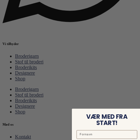
Vi tilbyder
Broderigarn
Stof til broderi
Broderikits
Designere
Shop
Broderigarn
Stof til broderi
Broderikits
Designere
Shop
VÆR MED FRA
START!
Mød os
Kontakt