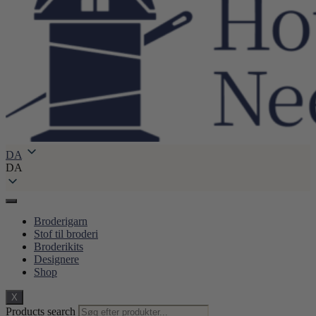
DA
DA
Broderigarn
Stof til broderi
Broderikits
Designere
Shop
X
Products search