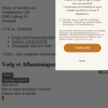
Vi åbner for salg via hjemmesiden
den 1. januar 2026!
Tilmeld dig vores nyhedsbrev og få
House of Needlework
nyheder og tilbud fra House of
Vandmanden 12B
Needlework.
9200 Aalborg SV
Ja tak, jeg vil gerne modtage
Danmark
nyheder, tilbud og opdateringer
fra House of Needlework.
CVR nr.: 45404366
Ved at indsende denne formular accepterer du at modtage
informations- og marketingbeskeder fra House of
Needlework. Samtykke er ikke en betingelse for køb. Du
Email: info@houseofneedlework.com
kan til enhver tid framelde dig ved at klikke på linket i
bunden af mailen.
Privatlivspolitik & Vilkår
.
Telefon: +45 81655781
Åbningstid: Man-Fre 9:00 - 15:00
TILMELD MIG!
©2026 - Alle rettigheder forbeholdes.
Nej, tak.
Vælg et Afhentningssted
Vælg
Manage consent
Min kurv
0
Der er ingen produkter i kurven!
Fortsæt med at handle
0