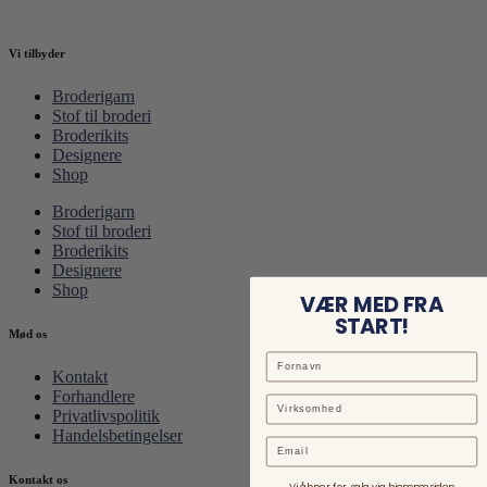
Vi tilbyder
Broderigarn
Stof til broderi
Broderikits
Designere
Shop
Broderigarn
Stof til broderi
Broderikits
Designere
Shop
VÆR MED FRA
START!
Mød os
Kontakt
Forhandlere
Privatlivspolitik
Handelsbetingelser
Email
Kontakt os