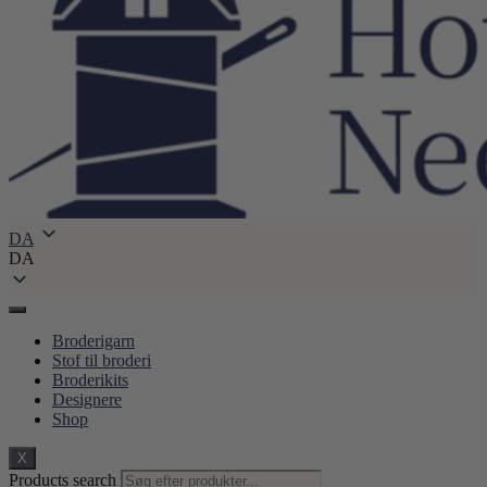
DA
DA
Broderigarn
Stof til broderi
Broderikits
Designere
Shop
X
Products search