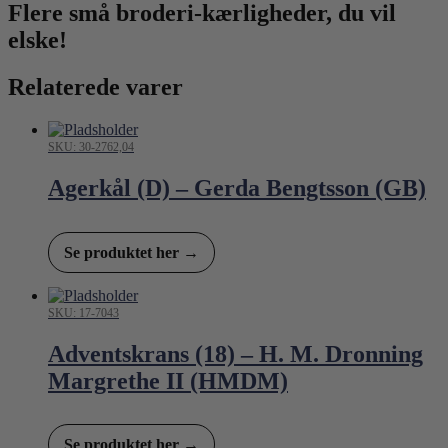
Flere små broderi-kærligheder, du vil
elske!
Relaterede varer
SKU: 30-2762,04
Agerkål (D) – Gerda Bengtsson (GB)
Se produktet her →
SKU: 17-7043
Adventskrans (18) – H. M. Dronning
Margrethe II (HMDM)
Se produktet her →