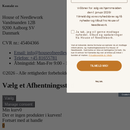
Kontakt os
Vi åbner for salg via hjemmesiden
den 1. januar 2026!
Tilmeld dig vores nyhedsbrev og få
House of Needlework
nyheder og tilbud fra House of
Vandmanden 12B
Needlework.
9200 Aalborg SV
Ja tak, jeg vil gerne modtage
Danmark
nyheder, tilbud og opdateringer
fra House of Needlework.
CVR nr.: 45404366
Ved at indsende denne formular accepterer du at modtage
informations- og marketingbeskeder fra House of
Needlework. Samtykke er ikke en betingelse for køb. Du
Email: info@houseofneedlework.com
kan til enhver tid framelde dig ved at klikke på linket i
bunden af mailen.
Privatlivspolitik & Vilkår
.
Telefon: +45 81655781
Åbningstid: Man-Fre 9:00 - 15:00
TILMELD MIG!
©2026 - Alle rettigheder forbeholdes.
Nej, tak.
Vælg et Afhentningssted
Vælg
Manage consent
Min kurv
0
Der er ingen produkter i kurven!
Fortsæt med at handle
0