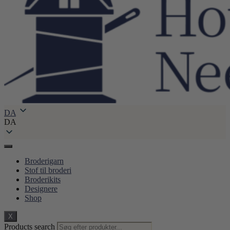
DA
DA
Broderigarn
Stof til broderi
Broderikits
Designere
Shop
X
Products search