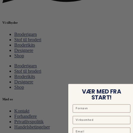
Vi tilbyder
Broderigarn
Stof til broderi
Broderikits
Designere
Shop
Broderigarn
Stof til broderi
Broderikits
Designere
Shop
VÆR MED FRA
START!
Mød os
Kontakt
Forhandlere
Privatlivspolitik
Handelsbetingelser
Email