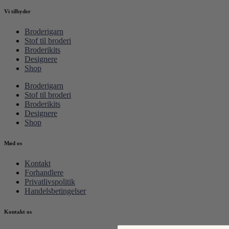
Vi tilbyder
Broderigarn
Stof til broderi
Broderikits
Designere
Shop
Broderigarn
Stof til broderi
Broderikits
Designere
Shop
Mød os
Kontakt
Forhandlere
Privatlivspolitik
Handelsbetingelser
Kontakt os