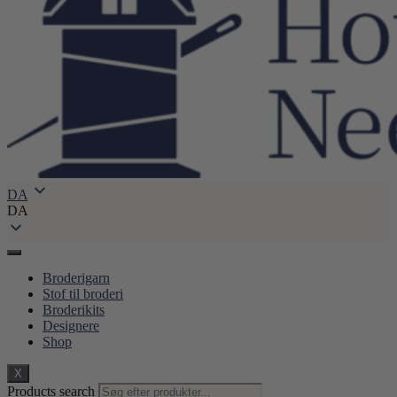
DA
DA
Broderigarn
Stof til broderi
Broderikits
Designere
Shop
X
Products search