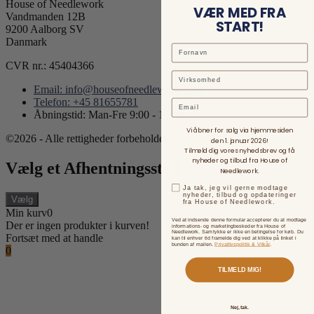
House of Needlework
VÆR MED FRA
Vandmanden 12B
START!
9200 Aalborg SV
Danmark
CVR nr.: 45404366
Email: info@houseofneedlework.com
Telefon: +45 81655781
Email
Åbningstid: Man-Fre 9:00 - 15:00
Vi åbner for salg via hjemmesiden
©2026 - Alle rettigheder forbeholdes.
den 1. januar 2026!
Tilmeld dig vores nyhedsbrev og få
nyheder og tilbud fra House of
Vælg et Afhentningssted
Needlework.
Ja tak, jeg vil gerne modtage
nyheder, tilbud og opdateringer
Vælg
fra House of Needlework.
Min kurv
0
Ved at indsende denne formular accepterer du at modtage
Der er ingen produkter i kurven!
informations- og marketingbeskeder fra House of
Needlework. Samtykke er ikke en betingelse for køb. Du
Fortsæt med at handle
kan til enhver tid framelde dig ved at klikke på linket i
bunden af mailen.
Privatlivspolitik & Vilkår
.
0
TILMELD MIG!
Nej, tak.