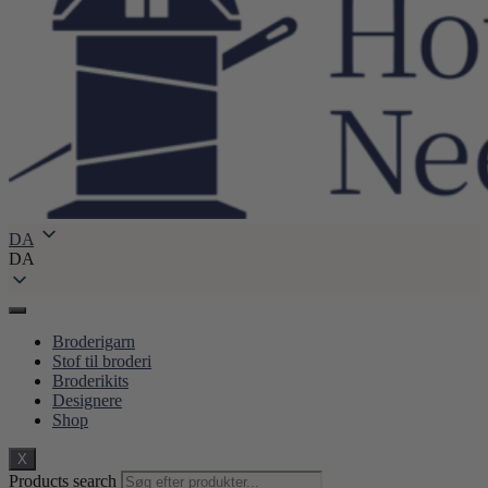
DA
DA
Broderigarn
Stof til broderi
Broderikits
Designere
Shop
X
Products search