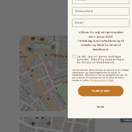
Email
Vi åbner for salg via hjemmesiden
den 1. januar 2026!
Tilmeld dig vores nyhedsbrev og få
nyheder og tilbud fra House of
Needlework.
Ja tak, jeg vil gerne modtage
nyheder, tilbud og opdateringer
fra House of Needlework.
Ved at indsende denne formular accepterer du at modtage
informations- og marketingbeskeder fra House of
Needlework. Samtykke er ikke en betingelse for køb. Du
kan til enhver tid framelde dig ved at klikke på linket i
bunden af mailen.
Privatlivspolitik & Vilkår
.
TILMELD MIG!
Nej, tak.