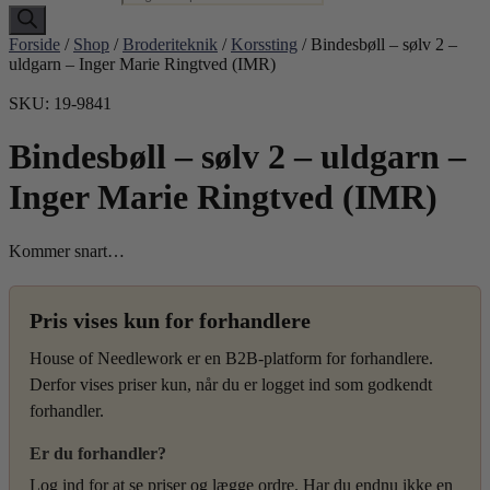
Forside
/
Shop
/
Broderiteknik
/
Korssting
/ Bindesbøll – sølv 2 –
uldgarn – Inger Marie Ringtved (IMR)
SKU: 19-9841
Bindesbøll – sølv 2 – uldgarn –
Inger Marie Ringtved (IMR)
Kommer snart…
Pris vises kun for forhandlere
House of Needlework er en B2B-platform for forhandlere.
Derfor vises priser kun, når du er logget ind som godkendt
forhandler.
Er du forhandler?
Log ind for at se priser og lægge ordre. Har du endnu ikke en