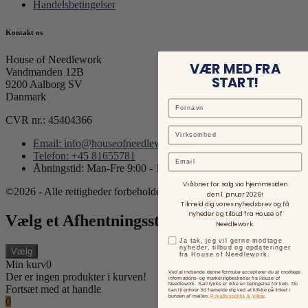
Handelsbetingelser
Kontakt os
House of Needlework
VÆR MED FRA
Vandmanden 12B
START!
9200 Aalborg SV
Danmark
CVR nr.: 45404366
Email: info@houseofneedlework.com
Telefon: +45 81655781
Email
Åbningstid: Man-Fre 9:00 - 15:00
Vi åbner for salg via hjemmesiden
©2026 - Alle rettigheder forbeholdes.
den 1. januar 2026!
Tilmeld dig vores nyhedsbrev og få
nyheder og tilbud fra House of
Vælg et Afhentningssted
Needlework.
Ja tak, jeg vil gerne modtage
nyheder, tilbud og opdateringer
Vælg
fra House of Needlework.
Min kurv
0
Ved at indsende denne formular accepterer du at modtage
Der er ingen produkter i kurven!
informations- og marketingbeskeder fra House of
Needlework. Samtykke er ikke en betingelse for køb. Du
Fortsæt med at handle
kan til enhver tid framelde dig ved at klikke på linket i
bunden af mailen.
Privatlivspolitik & Vilkår
.
0