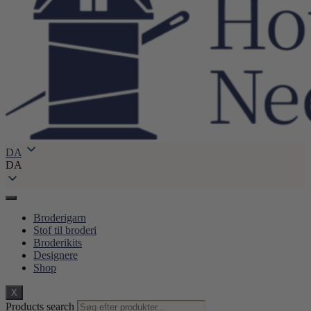
DA
DA
Broderigarn
Stof til broderi
Broderikits
Designere
Shop
X
Products search