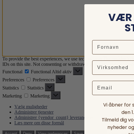
VÆR 
S
To provide the best experiences, we use technologies like cookies to 
IDs on this site. Not consenting or withdrawing consent, may adversely
Functional
Functional
Altid aktiv
Preferences
Preferences
Email
Statistics
Statistics
Marketing
Marketing
Vi åbner for
Vælg muligheder
den 1
Administrer tjenester
Administrer {vendor_count} leverandører
Tilmeld dig v
Læs mere om disse formål
nyheder og 
View prefere
Accept
Deny
View preferences
Save preferences