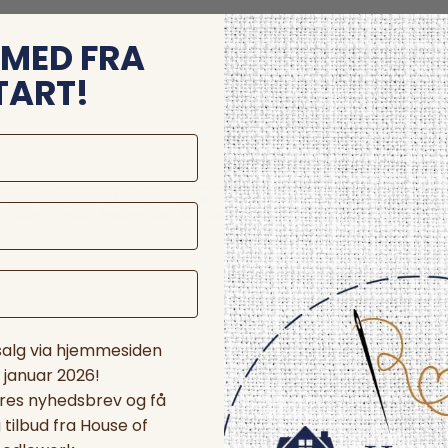
MED FRA
TART!
store and/or access device information. Consenting to these technologie
 affect certain features and functions.
 salg via hjemmesiden
. januar 2026!
ores nyhedsbrev og få
tilbud fra House of
nces