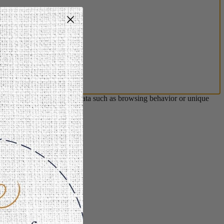
s will allow us to process data such as browsing behavior or unique