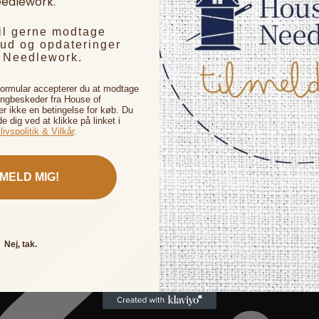
edlework.
vil gerne modtage
bud og opdateringer
f Needlework.
formular accepterer du at modtage
ingbeskeder fra House of
 ikke en betingelse for køb. Du
de dig ved at klikke på linket i
livspolitik & Vilkår
.
LMELD MIG!
Nej, tak.