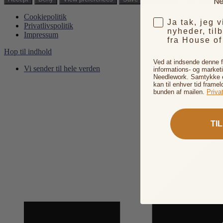
Ne
Cookiepolitik
Ja tak, jeg 
Privatlivspolitik
nyheder, til
Impressum
fra House o
Hop til indhold
Ved at indsende denne 
Vi sender til hele verden
informations- og market
Needlework. Samtykke er
kan til enhver tid framel
bunden af mailen.
Privat
TI