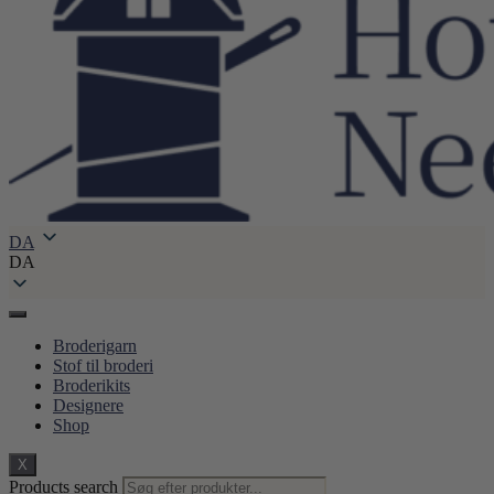
DA
DA
Broderigarn
Stof til broderi
Broderikits
Designere
Shop
X
Products search