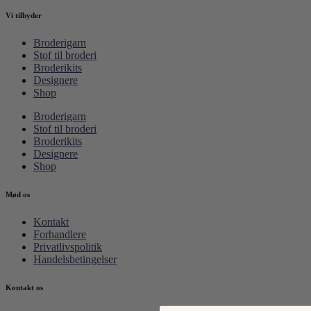
Vi tilbyder
Broderigarn
Stof til broderi
Broderikits
Designere
Shop
Broderigarn
Stof til broderi
Broderikits
Designere
Shop
Mød os
Kontakt
Forhandlere
Privatlivspolitik
Handelsbetingelser
Kontakt os