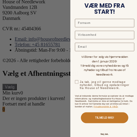
House of Needlework
VÆR MED FRA
Vandmanden 12B
START!
9200 Aalborg SV
Danmark
CVR nr.: 45404366
Email: info@houseofneedlework.com
Telefon: +45 81655781
Email
Åbningstid: Man-Fre 9:00 - 15:00
Vi åbner for salg via hjemmesiden
©2026 - Alle rettigheder forbeholdes.
den 1. januar 2026!
Tilmeld dig vores nyhedsbrev og få
nyheder og tilbud fra House of
Vælg et Afhentningssted
Needlework.
Ja tak, jeg vil gerne modtage
nyheder, tilbud og opdateringer
Vælg
fra House of Needlework.
Min kurv
0
Ved at indsende denne formular accepterer du at modtage
Der er ingen produkter i kurven!
informations- og marketingbeskeder fra House of
Needlework. Samtykke er ikke en betingelse for køb. Du
Fortsæt med at handle
kan til enhver tid framelde dig ved at klikke på linket i
bunden af mailen.
Privatlivspolitik & Vilkår
.
0
TILMELD MIG!
Nej, tak.