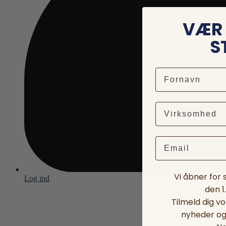
VÆR 
S
Email
Vi åbner for
Log ind
den 1
Tilmeld dig v
nyheder og 