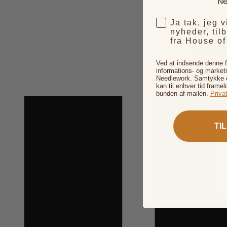
Ne
Ja tak, jeg 
nyheder, til
fra House o
Ved at indsende denne 
informations- og market
Needlework. Samtykke er
kan til enhver tid framel
bunden af mailen.
Privat
TI