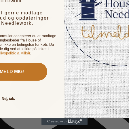
edlework.
vil gerne modtage
bud og opdateringer
f Needlework.
formular accepterer du at modtage
ingbeskeder fra House of
 ikke en betingelse for køb. Du
de dig ved at klikke på linket i
livspolitik & Vilkår
.
LMELD MIG!
Nej, tak.