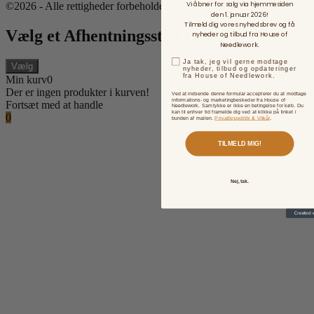
Vi åbner for salg via hjemmesiden
©2026 - Alle rettigheder forbeholdes.
den 1. januar 2026!
Tilmeld dig vores nyhedsbrev og få
Vælg et Afhentningssted
nyheder og tilbud fra House of
Needlework.
Ja tak, jeg vil gerne modtage
Vælg
nyheder, tilbud og opdateringer
fra House of Needlework.
Min kurv
0
Der er ingen produkter i kurven!
Ved at indsende denne formular accepterer du at modtage
informations- og marketingbeskeder fra House of
Fortsæt med at handle
Needlework. Samtykke er ikke en betingelse for køb. Du
kan til enhver tid framelde dig ved at klikke på linket i
0
bunden af mailen.
Privatlivspolitik & Vilkår
.
TILMELD MIG!
Nej, tak.