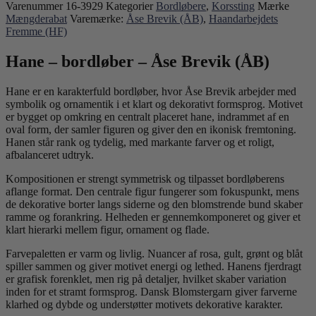
Varenummer
16-3929
Kategorier
Bordløbere
,
Korssting
Mærke
Mængderabat
Varemærke:
Åse Brevik (ÅB)
,
Haandarbejdets
Fremme (HF)
Hane – bordløber – Åse Brevik (ÅB)
Hane er en karakterfuld bordløber, hvor Åse Brevik arbejder med
symbolik og ornamentik i et klart og dekorativt formsprog. Motivet
er bygget op omkring en centralt placeret hane, indrammet af en
oval form, der samler figuren og giver den en ikonisk fremtoning.
Hanen står rank og tydelig, med markante farver og et roligt,
afbalanceret udtryk.
Kompositionen er strengt symmetrisk og tilpasset bordløberens
aflange format. Den centrale figur fungerer som fokuspunkt, mens
de dekorative borter langs siderne og den blomstrende bund skaber
ramme og forankring. Helheden er gennemkomponeret og giver et
klart hierarki mellem figur, ornament og flade.
Farvepaletten er varm og livlig. Nuancer af rosa, gult, grønt og blåt
spiller sammen og giver motivet energi og lethed. Hanens fjerdragt
er grafisk forenklet, men rig på detaljer, hvilket skaber variation
inden for et stramt formsprog. Dansk Blomstergarn giver farverne
klarhed og dybde og understøtter motivets dekorative karakter.