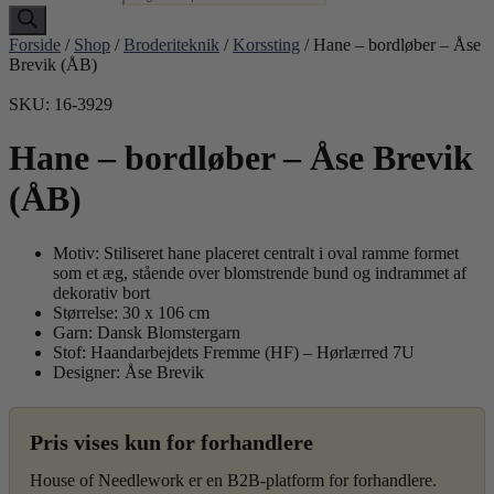
Forside
/
Shop
/
Broderiteknik
/
Korssting
/ Hane – bordløber – Åse
Brevik (ÅB)
SKU: 16-3929
Hane – bordløber – Åse Brevik
(ÅB)
Motiv: Stiliseret hane placeret centralt i oval ramme formet
som et æg, stående over blomstrende bund og indrammet af
dekorativ bort
Størrelse: 30 x 106 cm
Garn: Dansk Blomstergarn
Stof: Haandarbejdets Fremme (HF) – Hørlærred 7U
Designer: Åse Brevik
Pris vises kun for forhandlere
House of Needlework er en B2B-platform for forhandlere.