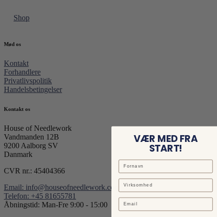
Shop
Mød os
Kontakt
Forhandlere
Privatlivspolitik
Handelsbetingelser
Kontakt os
House of Needlework
VÆR MED FRA
Vandmanden 12B
9200 Aalborg SV
START!
Danmark
CVR nr.: 45404366
Email: info@houseofneedlework.com
Telefon: +45 81655781
Email
Åbningstid: Man-Fre 9:00 - 15:00