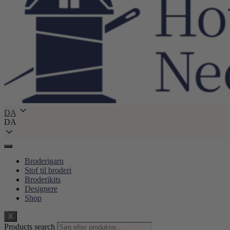
DA
DA
Broderigarn
Stof til broderi
Broderikits
Designere
Shop
X
Products search