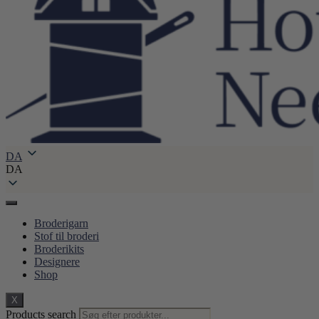
DA
DA
Broderigarn
Stof til broderi
Broderikits
Designere
Shop
X
Products search