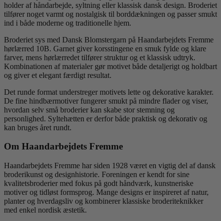
holder af håndarbejde, syltning eller klassisk dansk design. Broderiet
tilfører noget varmt og nostalgisk til borddækningen og passer smukt
ind i både moderne og traditionelle hjem.
Broderiet sys med Dansk Blomstergarn på Haandarbejdets Fremme
hørlærred 10B. Garnet giver korsstingene en smuk fylde og klare
farver, mens hørlærredet tilfører struktur og et klassisk udtryk.
Kombinationen af materialer gør motivet både detaljerigt og holdbart
og giver et elegant færdigt resultat.
Det runde format understreger motivets lette og dekorative karakter.
De fine hindbærmotiver fungerer smukt på mindre flader og viser,
hvordan selv små broderier kan skabe stor stemning og
personlighed. Syltehætten er derfor både praktisk og dekorativ og
kan bruges året rundt.
Om Haandarbejdets Fremme
Haandarbejdets Fremme har siden 1928 været en vigtig del af dansk
broderikunst og designhistorie. Foreningen er kendt for sine
kvalitetsbroderier med fokus på godt håndværk, kunstneriske
motiver og tidløst formsprog. Mange designs er inspireret af natur,
planter og hverdagsliv og kombinerer klassiske broderiteknikker
med enkel nordisk æstetik.