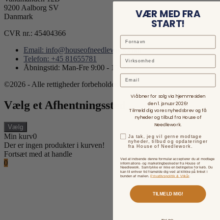
9200 Aalborg SV
VÆR MED FRA
Danmark
START!
CVR nr.: 45404366
Email: info@houseofneedlework.com
Telefon: +45 81655781
Åbningstid: Man-Fre 9:00 - 15:00
Email
©2026 - Alle rettigheder forbeholdes.
Vi åbner for salg via hjemmesiden
Vælg et Afhentningssted
den 1. januar 2026!
Tilmeld dig vores nyhedsbrev og få
nyheder og tilbud fra House of
Needlework.
Vælg
Min kurv
0
Ja tak, jeg vil gerne modtage
nyheder, tilbud og opdateringer
Der er ingen produkter i kurven!
fra House of Needlework.
Fortsæt med at handle
Ved at indsende denne formular accepterer du at modtage
0
informations- og marketingbeskeder fra House of
Needlework. Samtykke er ikke en betingelse for køb. Du
kan til enhver tid framelde dig ved at klikke på linket i
bunden af mailen.
Privatlivspolitik & Vilkår
.
TILMELD MIG!