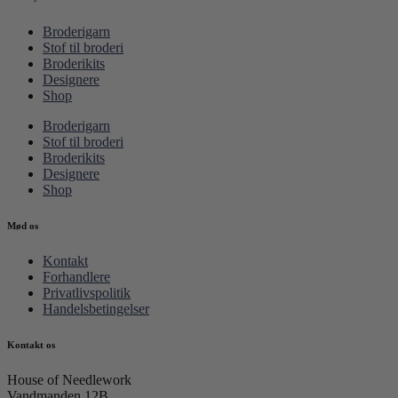
Broderigarn
Stof til broderi
Broderikits
Designere
Shop
Broderigarn
Stof til broderi
Broderikits
Designere
Shop
Mød os
Kontakt
Forhandlere
Privatlivspolitik
Handelsbetingelser
Kontakt os
House of Needlework
Vandmanden 12B