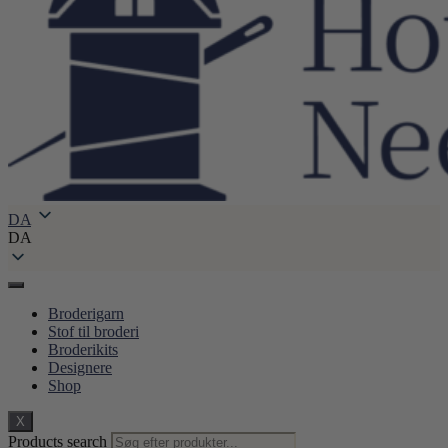
DA
DA
Broderigarn
Stof til broderi
Broderikits
Designere
Shop
X
Products search