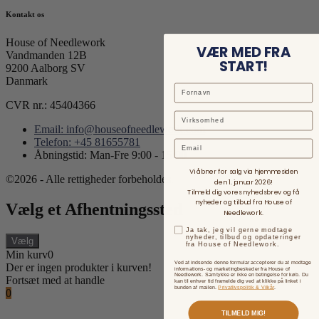
Kontakt os
House of Needlework
VÆR MED FRA
Vandmanden 12B
START!
9200 Aalborg SV
Danmark
CVR nr.: 45404366
Email: info@houseofneedlework.com
Telefon: +45 81655781
Email
Åbningstid: Man-Fre 9:00 - 15:00
Vi åbner for salg via hjemmesiden
©2026 - Alle rettigheder forbeholdes.
den 1. januar 2026!
Tilmeld dig vores nyhedsbrev og få
nyheder og tilbud fra House of
Vælg et Afhentningssted
Needlework.
Ja tak, jeg vil gerne modtage
nyheder, tilbud og opdateringer
Vælg
fra House of Needlework.
Min kurv
0
Ved at indsende denne formular accepterer du at modtage
Der er ingen produkter i kurven!
informations- og marketingbeskeder fra House of
Needlework. Samtykke er ikke en betingelse for køb. Du
Fortsæt med at handle
kan til enhver tid framelde dig ved at klikke på linket i
bunden af mailen.
Privatlivspolitik & Vilkår
.
0
TILMELD MIG!