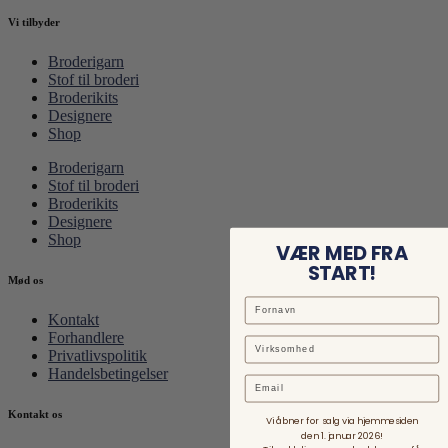
Vi tilbyder
Broderigarn
Stof til broderi
Broderikits
Designere
Shop
Broderigarn
Stof til broderi
Broderikits
Designere
Shop
VÆR MED FRA
START!
Mød os
Kontakt
Forhandlere
Privatlivspolitik
Handelsbetingelser
Email
Kontakt os
Vi åbner for salg via hjemmesiden
den 1. januar 2026!