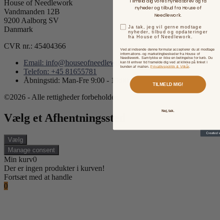
Tilmeld dig vores nyhedsbrev og få
House of Needlework
nyheder og tilbud fra House of
Vandmanden 12B
Needlework.
9200 Aalborg SV
Ja tak, jeg vil gerne modtage
Danmark
nyheder, tilbud og opdateringer
fra House of Needlework.
CVR nr.: 45404366
Ved at indsende denne formular accepterer du at modtage
informations- og marketingbeskeder fra House of
Needlework. Samtykke er ikke en betingelse for køb. Du
Email: info@houseofneedlework.com
kan til enhver tid framelde dig ved at klikke på linket i
bunden af mailen.
Privatlivspolitik & Vilkår
.
Telefon: +45 81655781
Åbningstid: Man-Fre 9:00 - 15:00
TILMELD MIG!
©2026 - Alle rettigheder forbeholdes.
Nej, tak.
Vælg et Afhentningssted
Vælg
Manage consent
Min kurv
0
Der er ingen produkter i kurven!
Fortsæt med at handle
0