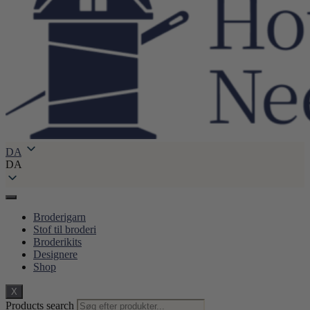
DA
DA
Broderigarn
Stof til broderi
Broderikits
Designere
Shop
X
Products search