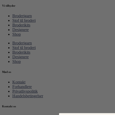
Vi tilbyder
Broderigarn
Stof til broderi
Broderikits
Designere
Shop
Broderigarn
Stof til broderi
Broderikits
Designere
Shop
Mød os
Kontakt
Forhandlere
Privatlivspolitik
Handelsbetingelser
Kontakt os