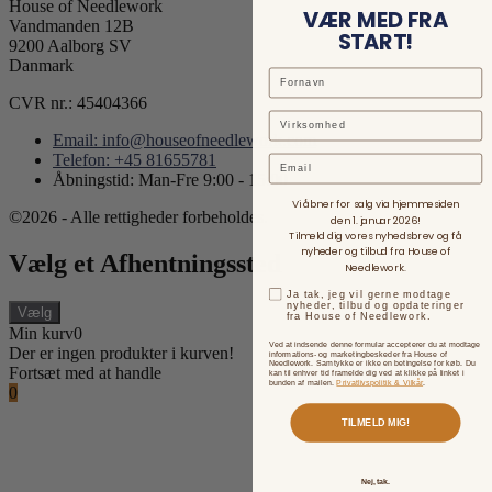
House of Needlework
VÆR MED FRA
Vandmanden 12B
START!
9200 Aalborg SV
Danmark
CVR nr.: 45404366
Email: info@houseofneedlework.com
Telefon: +45 81655781
Email
Åbningstid: Man-Fre 9:00 - 15:00
Vi åbner for salg via hjemmesiden
©2026 - Alle rettigheder forbeholdes.
den 1. januar 2026!
Tilmeld dig vores nyhedsbrev og få
nyheder og tilbud fra House of
Vælg et Afhentningssted
Needlework.
Ja tak, jeg vil gerne modtage
nyheder, tilbud og opdateringer
Vælg
fra House of Needlework.
Min kurv
0
Ved at indsende denne formular accepterer du at modtage
Der er ingen produkter i kurven!
informations- og marketingbeskeder fra House of
Needlework. Samtykke er ikke en betingelse for køb. Du
Fortsæt med at handle
kan til enhver tid framelde dig ved at klikke på linket i
bunden af mailen.
Privatlivspolitik & Vilkår
.
0
TILMELD MIG!
Nej, tak.