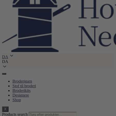
DA
DA
Broderigarn
Stof til broderi
Broderikits
Designere
Shop
X
Products search