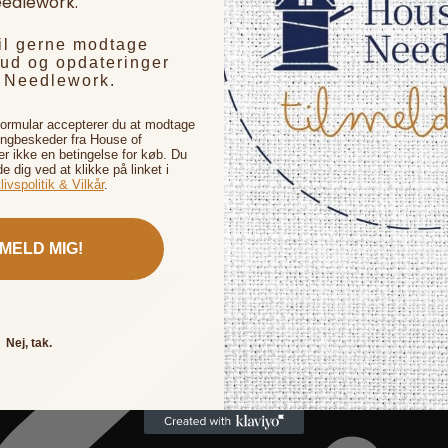
edlework.
vil gerne modtage
bud og opdateringer
f Needlework.
formular accepterer du at modtage
ingbeskeder fra House of
 ikke en betingelse for køb. Du
de dig ved at klikke på linket i
livspolitik & Vilkår
.
LMELD MIG!
Nej, tak.