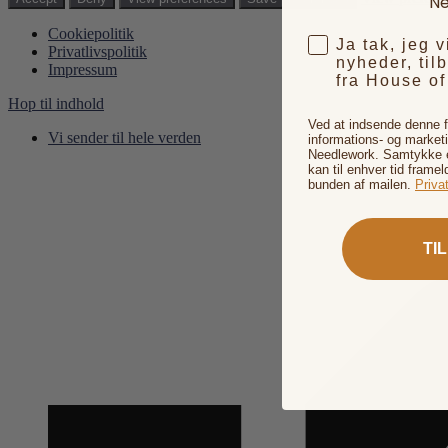
Ne
Cookiepolitik
Ja tak, jeg 
Privatlivspolitik
nyheder, til
Impressum
fra House o
Hop til indhold
Ved at indsende denne 
Vi sender til hele verden
informations- og market
Needlework. Samtykke er
kan til enhver tid framel
bunden af mailen.
Privat
TI