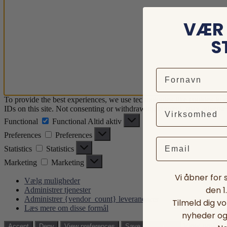
VÆR 
S
To provide the best experiences, we use technologies like cookies to 
IDs on this site. Not consenting or withdrawing consent, may adversely
Functional
Functional
Altid aktiv
Preferences
Preferences
Email
Statistics
Statistics
Marketing
Marketing
Vi åbner for
Vælg muligheder
den 1
Administrer tjenester
Administrer {vendor_count} leverandører
Tilmeld dig v
Læs mere om disse formål
nyheder og 
View prefere
Accept
Deny
View preferences
Save preferences