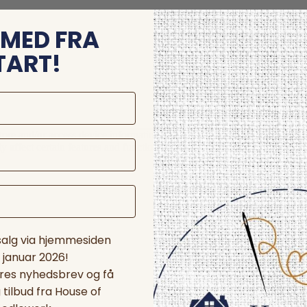
MED FRA
TART!
store and/or access device information. Consenting to these technologie
 affect certain features and functions.
 salg via hjemmesiden
. januar 2026!
ores nyhedsbrev og få
tilbud fra House of
nces