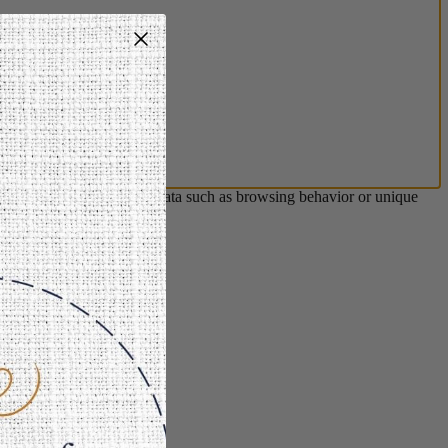
s will allow us to process data such as browsing behavior or unique