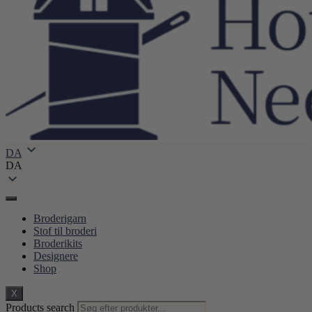
DA
DA
Broderigarn
Stof til broderi
Broderikits
Designere
Shop
X
Products search