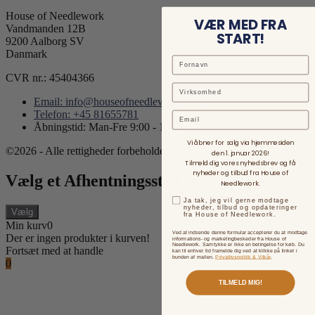
House of Needlework
VÆR MED FRA
Vandmanden 12B
START!
9200 Aalborg SV
Danmark
CVR nr.: 45404366
Email: info@houseofneedlework.com
Telefon: +45 81655781
Email
Åbningstid: Man-Fre 9:00 - 15:00
Vi åbner for salg via hjemmesiden
©2026 - Alle rettigheder forbeholdes.
den 1. januar 2026!
Tilmeld dig vores nyhedsbrev og få
nyheder og tilbud fra House of
Vælg et Afhentningssted
Needlework.
Ja tak, jeg vil gerne modtage
nyheder, tilbud og opdateringer
Vælg
fra House of Needlework.
Min kurv
0
Ved at indsende denne formular accepterer du at modtage
Der er ingen produkter i kurven!
informations- og marketingbeskeder fra House of
Needlework. Samtykke er ikke en betingelse for køb. Du
Fortsæt med at handle
kan til enhver tid framelde dig ved at klikke på linket i
bunden af mailen.
Privatlivspolitik & Vilkår
.
0
TILMELD MIG!