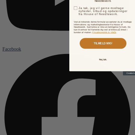
Needlework.
Ja tak, jeg vil gerne modtage
nyheder, tilbud og opdateringer
fra House of Needlework.
Ved at indsende denne formular accepterer du at modtage
informations- og marketingbeskeder fra House of
Needlework. Samtykke er ikke en betingelse for køb. Du
kan til enhver tid framelde dig ved at klikke på linket i
bunden af mailen.
Privatlivspolitik & Vilkår
.
TILMELD MIG!
Facebook
Nej, tak.