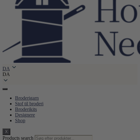
DA
DA
Broderigarn
Stof til broderi
Broderikits
Designere
Shop
X
Products search