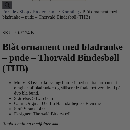
Forside
/
Shop
/
Broderiteknik
/
Korssting
/ Blåt ornament med
bladranke – pude – Thorvald Bindesbøll (THB)
SKU: 20-7174 B
Blåt ornament med bladranke
– pude – Thorvald Bindesbøll
(THB)
Motiv: Klassisk korsstingsbroderi med centralt ornament
omgivet af bladranker og stiliserede fuglemotiver i hvid på
dyb blå bund.
Størrelse: 53 x 53 cm
Garn: Original Uld fra Haandarbejdets Fremme
Stof: Stramaj 4.0
Designer: Thorvald Bindesbøll
Bagbeklædning medfølger ikke.