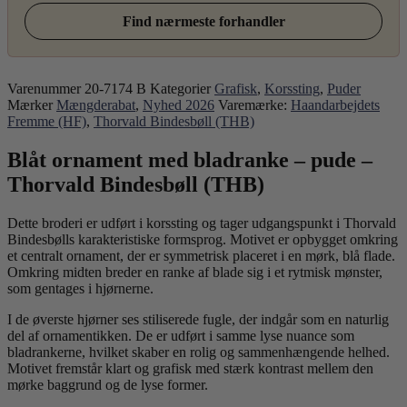
Find nærmeste forhandler
Varenummer
20-7174 B
Kategorier
Grafisk
,
Korssting
,
Puder
Mærker
Mængderabat
,
Nyhed 2026
Varemærke:
Haandarbejdets
Fremme (HF)
,
Thorvald Bindesbøll (THB)
Blåt ornament med bladranke – pude –
Thorvald Bindesbøll (THB)
Dette broderi er udført i korssting og tager udgangspunkt i Thorvald
Bindesbølls karakteristiske formsprog. Motivet er opbygget omkring
et centralt ornament, der er symmetrisk placeret i en mørk, blå flade.
Omkring midten breder en ranke af blade sig i et rytmisk mønster,
som gentages i hjørnerne.
I de øverste hjørner ses stiliserede fugle, der indgår som en naturlig
del af ornamentikken. De er udført i samme lyse nuance som
bladrankerne, hvilket skaber en rolig og sammenhængende helhed.
Motivet fremstår klart og grafisk med stærk kontrast mellem den
mørke baggrund og de lyse former.