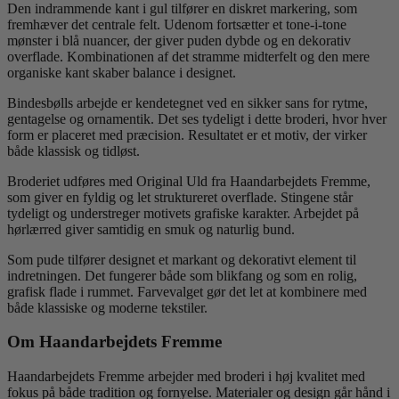
Den indrammende kant i gul tilfører en diskret markering, som
fremhæver det centrale felt. Udenom fortsætter et tone-i-tone
mønster i blå nuancer, der giver puden dybde og en dekorativ
overflade. Kombinationen af det stramme midterfelt og den mere
organiske kant skaber balance i designet.
Bindesbølls arbejde er kendetegnet ved en sikker sans for rytme,
gentagelse og ornamentik. Det ses tydeligt i dette broderi, hvor hver
form er placeret med præcision. Resultatet er et motiv, der virker
både klassisk og tidløst.
Broderiet udføres med Original Uld fra Haandarbejdets Fremme,
som giver en fyldig og let struktureret overflade. Stingene står
tydeligt og understreger motivets grafiske karakter. Arbejdet på
hørlærred giver samtidig en smuk og naturlig bund.
Som pude tilfører designet et markant og dekorativt element til
indretningen. Det fungerer både som blikfang og som en rolig,
grafisk flade i rummet. Farvevalget gør det let at kombinere med
både klassiske og moderne tekstiler.
Om Haandarbejdets Fremme
Haandarbejdets Fremme arbejder med broderi i høj kvalitet med
fokus på både tradition og fornyelse. Materialer og design går hånd i