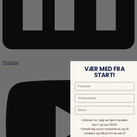
Youtube
VÆR MED FRA
START!
Email
Vi åbner for salg via hjemmesiden
den 1. januar 2026!
Tilmeld dig vores nyhedsbrev og få
nyheder og tilbud fra House of