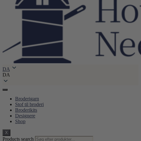
DA
DA
Broderigarn
Stof til broderi
Broderikits
Designere
Shop
X
Products search