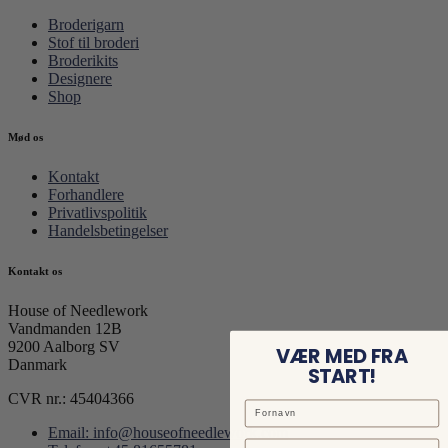
Broderigarn
Stof til broderi
Broderikits
Designere
Shop
Mød os
Kontakt
Forhandlere
Privatlivspolitik
Handelsbetingelser
Kontakt os
House of Needlework
Vandmanden 12B
9200 Aalborg SV
VÆR MED FRA
Danmark
START!
CVR nr.: 45404366
Email: info@houseofneedlework.com