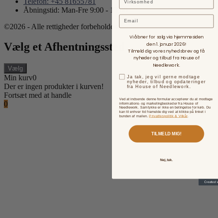
Telefon: +45 81655781
Åbningstid: Man-Fre 9:00 - 15:00
Email
©2026 - Alle rettigheder forbeholdes.
Vi åbner for salg via hjemmesiden
Vælg et Afhentningssted
den 1. januar 2026!
Tilmeld dig vores nyhedsbrev og få
nyheder og tilbud fra House of
Needlework.
Vælg
Min kurv
0
Ja tak, jeg vil gerne modtage
nyheder, tilbud og opdateringer
Der er ingen produkter i kurven!
fra House of Needlework.
Fortsæt med at handle
Ved at indsende denne formular accepterer du at modtage
0
informations- og marketingbeskeder fra House of
Needlework. Samtykke er ikke en betingelse for køb. Du
kan til enhver tid framelde dig ved at klikke på linket i
bunden af mailen.
Privatlivspolitik & Vilkår
.
TILMELD MIG!
Nej, tak.