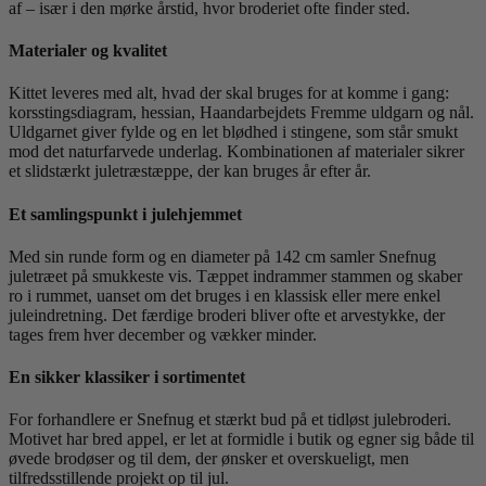
af – især i den mørke årstid, hvor broderiet ofte finder sted.
Materialer og kvalitet
Kittet leveres med alt, hvad der skal bruges for at komme i gang:
korsstingsdiagram, hessian, Haandarbejdets Fremme uldgarn og nål.
Uldgarnet giver fylde og en let blødhed i stingene, som står smukt
mod det naturfarvede underlag. Kombinationen af materialer sikrer
et slidstærkt juletræstæppe, der kan bruges år efter år.
Et samlingspunkt i julehjemmet
Med sin runde form og en diameter på 142 cm samler Snefnug
juletræet på smukkeste vis. Tæppet indrammer stammen og skaber
ro i rummet, uanset om det bruges i en klassisk eller mere enkel
juleindretning. Det færdige broderi bliver ofte et arvestykke, der
tages frem hver december og vækker minder.
En sikker klassiker i sortimentet
For forhandlere er Snefnug et stærkt bud på et tidløst julebroderi.
Motivet har bred appel, er let at formidle i butik og egner sig både til
øvede brodøser og til dem, der ønsker et overskueligt, men
tilfredsstillende projekt op til jul.