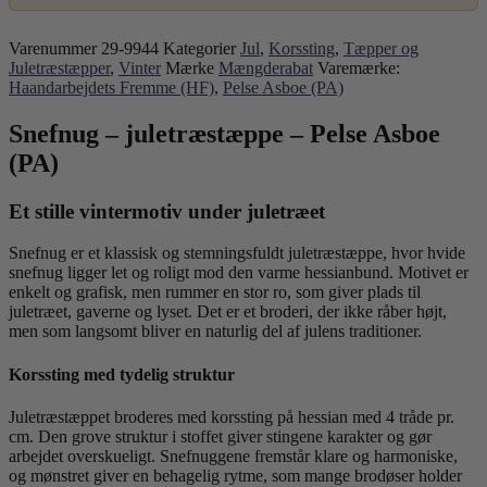
Varenummer
29-9944
Kategorier
Jul
,
Korssting
,
Tæpper og
Juletræstæpper
,
Vinter
Mærke
Mængderabat
Varemærke:
Haandarbejdets Fremme (HF)
,
Pelse Asboe (PA)
Snefnug – juletræstæppe – Pelse Asboe
(PA)
Et stille vintermotiv under juletræet
Snefnug er et klassisk og stemningsfuldt juletræstæppe, hvor hvide
snefnug ligger let og roligt mod den varme hessianbund. Motivet er
enkelt og grafisk, men rummer en stor ro, som giver plads til
juletræet, gaverne og lyset. Det er et broderi, der ikke råber højt,
men som langsomt bliver en naturlig del af julens traditioner.
Korssting med tydelig struktur
Juletræstæppet broderes med korssting på hessian med 4 tråde pr.
cm. Den grove struktur i stoffet giver stingene karakter og gør
arbejdet overskueligt. Snefnuggene fremstår klare og harmoniske,
og mønstret giver en behagelig rytme, som mange brodøser holder