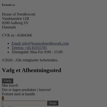
Kontakt os
House of Needlework
Vandmanden 12B
9200 Aalborg SV
Danmark
CVR nr.: 45404366
Email: info@houseofneedlework.com
Telefon: +45 81655781
Åbningstid: Man-Fre 9:00 - 15:00
©2026 - Alle rettigheder forbeholdes.
Vælg et Afhentningssted
Vælg
Min kurv
0
Der er ingen produkter i kurven!
Fortsæt med at handle
0
Søge