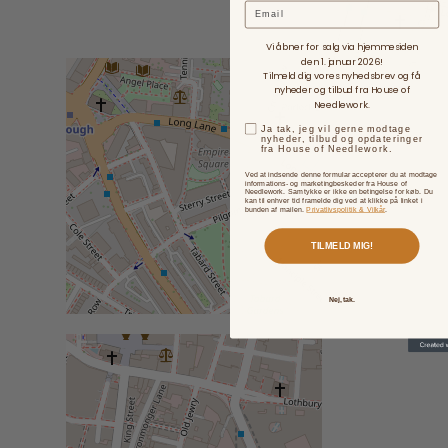
Email
Vi åbner for salg via hjemmesiden
den 1. januar 2026!
Tilmeld dig vores nyhedsbrev og få
nyheder og tilbud fra House of
Needlework.
Ja tak, jeg vil gerne modtage
nyheder, tilbud og opdateringer
fra House of Needlework.
Ved at indsende denne formular accepterer du at modtage
informations- og marketingbeskeder fra House of
Needlework. Samtykke er ikke en betingelse for køb. Du
kan til enhver tid framelde dig ved at klikke på linket i
bunden af mailen.
Privatlivspolitik & Vilkår
.
TILMELD MIG!
Nej, tak.