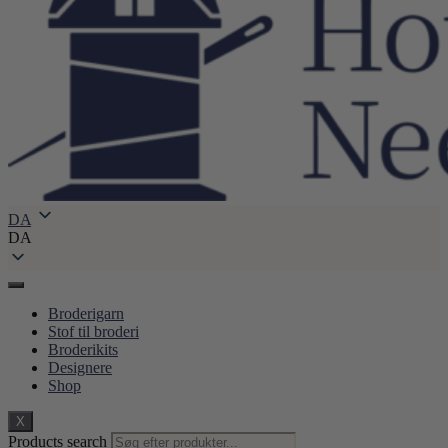
DA
DA
Broderigarn
Stof til broderi
Broderikits
Designere
Shop
X
Products search