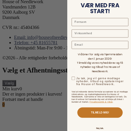
House of Needlework
VÆR MED FRA
Vandmanden 12B
START!
9200 Aalborg SV
Danmark
CVR nr.: 45404366
Email: info@houseofneedlework.com
Telefon: +45 81655781
Email
Åbningstid: Man-Fre 9:00 - 15:00
Vi åbner for salg via hjemmesiden
©2026 - Alle rettigheder forbeholdes.
den 1. januar 2026!
Tilmeld dig vores nyhedsbrev og få
nyheder og tilbud fra House of
Vælg et Afhentningssted
Needlework.
Ja tak, jeg vil gerne modtage
nyheder, tilbud og opdateringer
Vælg
fra House of Needlework.
Min kurv
0
Ved at indsende denne formular accepterer du at modtage
Der er ingen produkter i kurven!
informations- og marketingbeskeder fra House of
Needlework. Samtykke er ikke en betingelse for køb. Du
Fortsæt med at handle
kan til enhver tid framelde dig ved at klikke på linket i
bunden af mailen.
Privatlivspolitik & Vilkår
.
0
TILMELD MIG!
Nej, tak.