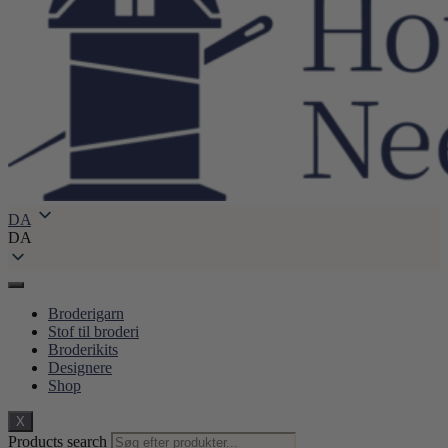
DA
DA
Broderigarn
Stof til broderi
Broderikits
Designere
Shop
X
Products search