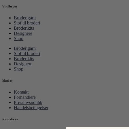
Vi tilbyder
Broderigarn
Stof til broderi
Broderikits
Designere
Shop
Broderigarn
Stof til broderi
Broderikits
Designere
Shop
Mød os
Kontakt
Forhandlere
Privatlivspolitik
Handelsbetingelser
Kontakt os