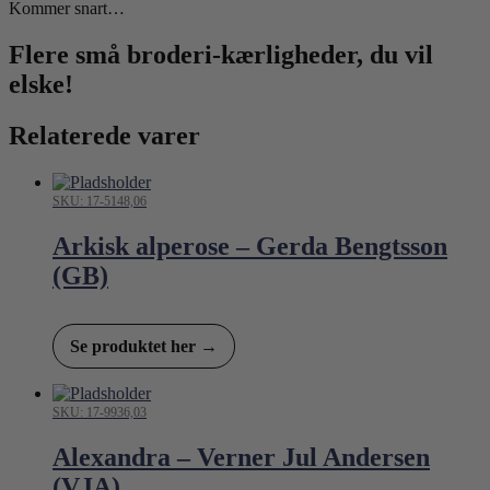
Kommer snart…
Flere små broderi-kærligheder, du vil
elske!
Relaterede varer
SKU: 17-5148,06
Arkisk alperose – Gerda Bengtsson
(GB)
Se produktet her →
SKU: 17-9936,03
Alexandra – Verner Jul Andersen
(VJA)