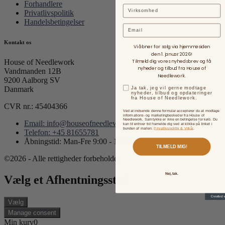
Forhandlere
Privatlivspolitik
Handelsbetingelser
Email
Kontakt os
Vi åbner for salg via hjemmesiden
den 1. januar 2026!
Tilmeld dig vores nyhedsbrev og få
House of Needlework
nyheder og tilbud fra House of
Vandmanden 12B
Needlework.
9200 Aalborg SV
Ja tak, jeg vil gerne modtage
Danmark
nyheder, tilbud og opdateringer
fra House of Needlework.
CVR nr.: 45404366
Ved at indsende denne formular accepterer du at modtage
informations- og marketingbeskeder fra House of
Needlework. Samtykke er ikke en betingelse for køb. Du
Email: info@houseofneedlework.com
kan til enhver tid framelde dig ved at klikke på linket i
bunden af mailen.
Privatlivspolitik & Vilkår
.
Telefon: +45 81655781
Åbningstid: Man-Fre 9:00 - 15:00
TILMELD MIG!
©2026 - Alle rettigheder forbeholdes.
Nej, tak.
Vælg et Afhentningssted
Vælg
Manage consent
Min kurv
0