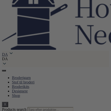
DA
DA
Broderigarn
Stof til broderi
Broderikits
Designere
Shop
X
Products search