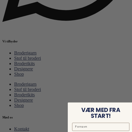
Vi tilbyder
Broderigarn
Stof til broderi
Broderikits
Designere
Shop
Broderigarn
Stof til broderi
Broderikits
Designere
Shop
VÆR MED FRA
START!
Mød os
Kontakt