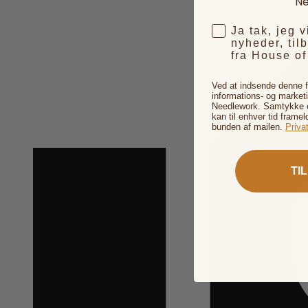
Ne
Ja tak, jeg 
nyheder, til
fra House o
Ved at indsende denne 
informations- og market
Needlework. Samtykke er
kan til enhver tid framel
bunden af mailen.
Privat
TI