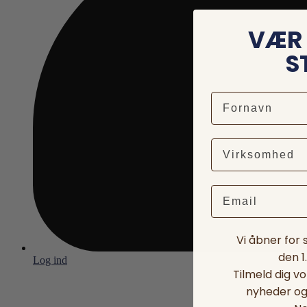
VÆR 
S
Email
Vi åbner for
den 1
Log ind
Tilmeld dig v
nyheder og 