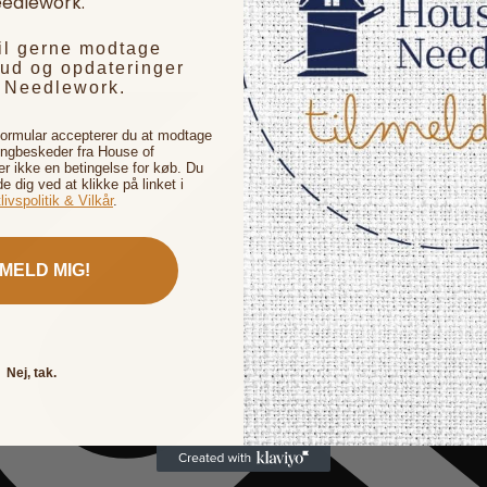
edlework.
vil gerne modtage
bud og opdateringer
f Needlework.
formular accepterer du at modtage
ingbeskeder fra House of
 ikke en betingelse for køb. Du
de dig ved at klikke på linket i
livspolitik & Vilkår
.
LMELD MIG!
Nej, tak.