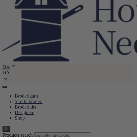
DA
DA
Broderigarn
Stof til broderi
Broderikits
Designere
Shop
X
Products search