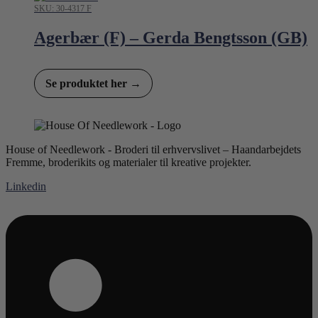
SKU: 30-4317 F
Agerbær (F) – Gerda Bengtsson (GB)
Se produktet her →
House of Needlework - Broderi til erhvervslivet – Haandarbejdets
Fremme, broderikits og materialer til kreative projekter.
Linkedin