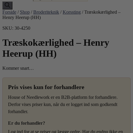
Forside
/
Shop
/
Broderiteknik
/
Korssting
/ Træskokærlighed –
Henry Heerup (HH)
SKU: 30-4250
Træskokærlighed – Henry
Heerup (HH)
Kommer snart…
Pris vises kun for forhandlere
House of Needlework er en B2B-platform for forhandlere.
Derfor vises priser kun, når du er logget ind som godkendt
forhandler.
Er du forhandler?
Log ind for at se priser og lægge ordre. Har du endnu ikke en