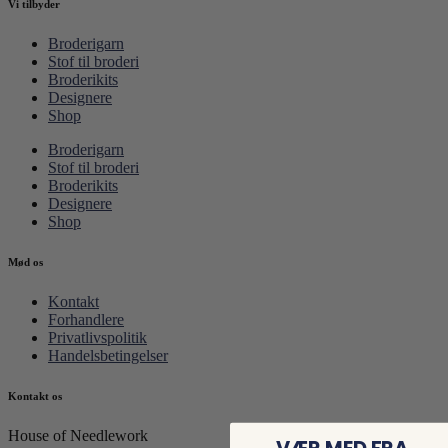
Vi tilbyder
Broderigarn
Stof til broderi
Broderikits
Designere
Shop
Broderigarn
Stof til broderi
Broderikits
Designere
Shop
Mød os
Kontakt
Forhandlere
Privatlivspolitik
Handelsbetingelser
Kontakt os
House of Needlework
VÆR MED FRA