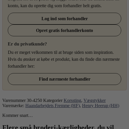
konto, kan du oprette dig som forhandler helt gratis.
Log ind som forhandler
Opret gratis forhandlerkonto
Er du privatkunde?
Du er meget velkommen til at bruge siden som inspiration.
Hvis du ønsker at købe et produkt, kan du finde din nærmeste
forhandler her:
Find nærmeste forhandler
Varenummer
30-4250
Kategorier
Korssting
,
Vægstykker
Varemærke:
Haandarbejdets Fremme (HF)
,
Henry Heerup (HH)
Kommer snart…
Flere små broderi-kærligheder, du vil