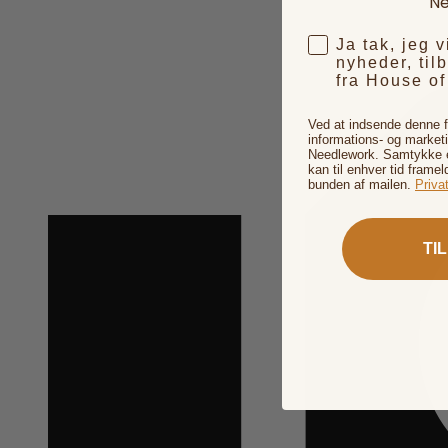
Ne
Ja tak, jeg 
nyheder, til
fra House o
Ved at indsende denne 
informations- og market
Needlework. Samtykke er
kan til enhver tid framel
bunden af mailen.
Privat
TI