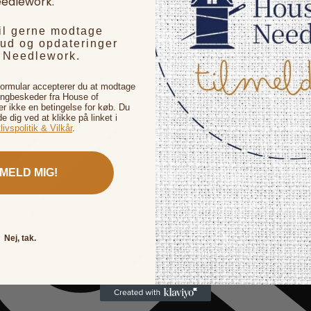
edlework.
vil gerne modtage
bud og opdateringer
f Needlework.
formular accepterer du at modtage
ingbeskeder fra House of
 ikke en betingelse for køb. Du
de dig ved at klikke på linket i
livspolitik & Vilkår
.
LMELD MIG!
Nej, tak.