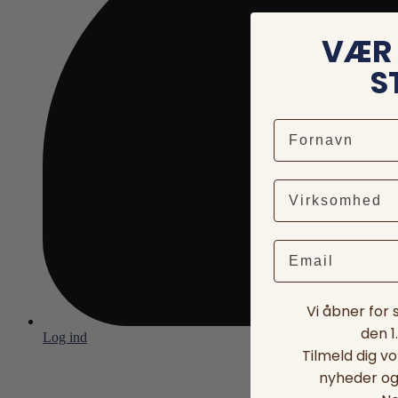
VÆR 
S
Email
Vi åbner for
den 1
Log ind
Tilmeld dig v
nyheder og 