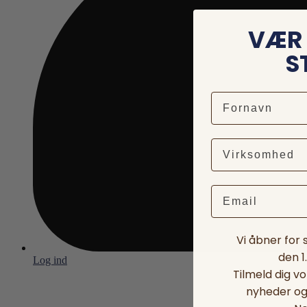
VÆR 
S
Email
Vi åbner for
den 1
Log ind
Tilmeld dig v
nyheder og 