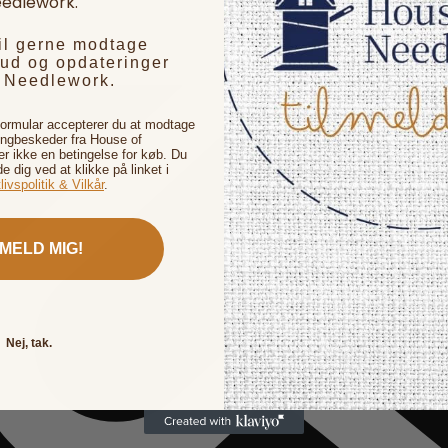
edlework.
vil gerne modtage
bud og opdateringer
f Needlework.
formular accepterer du at modtage
ingbeskeder fra House of
 ikke en betingelse for køb. Du
de dig ved at klikke på linket i
livspolitik & Vilkår
.
LMELD MIG!
Nej, tak.