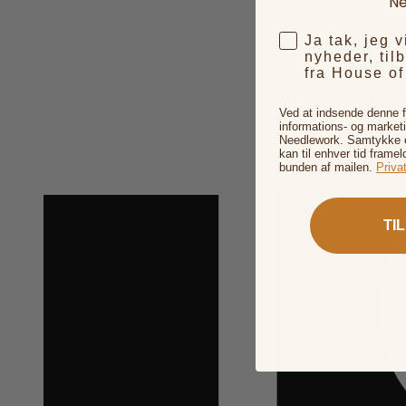
Ne
Ja tak, jeg 
nyheder, til
fra House o
Ved at indsende denne 
informations- og market
Needlework. Samtykke er
kan til enhver tid framel
bunden af mailen.
Privat
TI