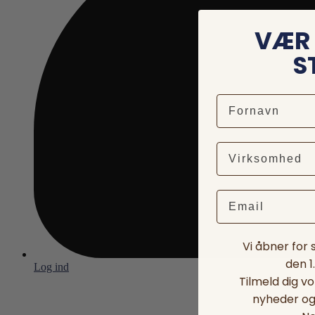
VÆR 
S
Email
Vi åbner for
den 1
Log ind
Tilmeld dig v
nyheder og 