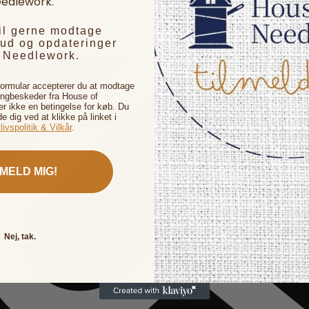
edlework.
vil gerne modtage
bud og opdateringer
f Needlework.
formular accepterer du at modtage
ingbeskeder fra House of
 ikke en betingelse for køb. Du
de dig ved at klikke på linket i
livspolitik & Vilkår
.
LMELD MIG!
Nej, tak.