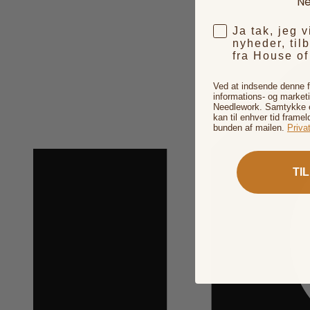
Ne
Ja tak, jeg 
nyheder, til
fra House o
Ved at indsende denne 
informations- og market
Needlework. Samtykke er
kan til enhver tid framel
bunden af mailen.
Privat
TI