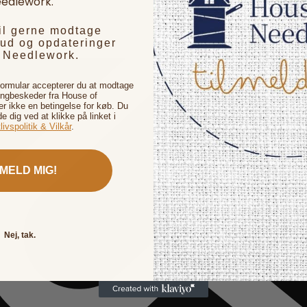
edlework.
vil gerne modtage
bud og opdateringer
f Needlework.
formular accepterer du at modtage
ingbeskeder fra House of
 ikke en betingelse for køb. Du
de dig ved at klikke på linket i
livspolitik & Vilkår
.
LMELD MIG!
Nej, tak.