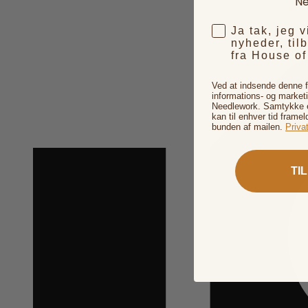
Ne
Ja tak, jeg 
nyheder, til
fra House o
Ved at indsende denne 
informations- og market
Needlework. Samtykke er
kan til enhver tid framel
bunden af mailen.
Privat
TI