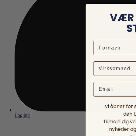
VÆR 
S
Email
Vi åbner for
den 1
Log ind
Tilmeld dig v
nyheder og 