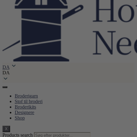
DA
DA
Broderigarn
Stof til broderi
Broderikits
Designere
Shop
X
Products search