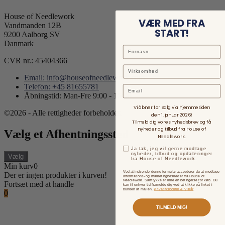
House of Needlework
VÆR MED FRA
Vandmanden 12B
START!
9200 Aalborg SV
Danmark
CVR nr.: 45404366
Email: info@houseofneedlework.com
Telefon: +45 81655781
Email
Åbningstid: Man-Fre 9:00 - 15:00
Vi åbner for salg via hjemmesiden
©2026 - Alle rettigheder forbeholdes.
den 1. januar 2026!
Tilmeld dig vores nyhedsbrev og få
nyheder og tilbud fra House of
Vælg et Afhentningssted
Needlework.
Ja tak, jeg vil gerne modtage
nyheder, tilbud og opdateringer
Vælg
fra House of Needlework.
Min kurv
0
Ved at indsende denne formular accepterer du at modtage
Der er ingen produkter i kurven!
informations- og marketingbeskeder fra House of
Needlework. Samtykke er ikke en betingelse for køb. Du
Fortsæt med at handle
kan til enhver tid framelde dig ved at klikke på linket i
bunden af mailen.
Privatlivspolitik & Vilkår
.
0
TILMELD MIG!