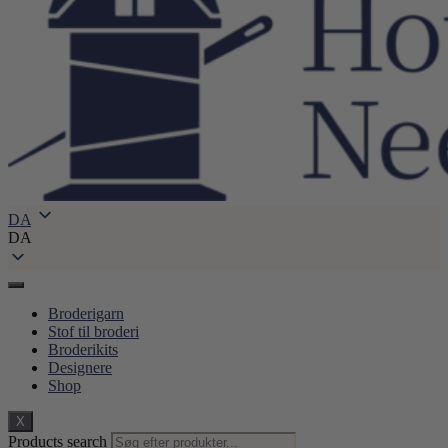
DA
DA
Broderigarn
Stof til broderi
Broderikits
Designere
Shop
X
Products search