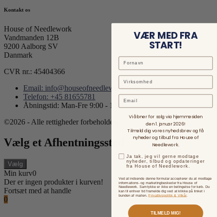
Kontakt os
House of Needlework
VÆR MED FRA
Vandmanden 12B
START!
9200 Aalborg SV
Danmark
CVR nr.: 45404366
Email: info@houseofneedlework.com
Telefon: +45 81655781
Email
Åbningstid: Man-Fre 9:00 - 15:00
Vi åbner for salg via hjemmesiden
©2026 - Alle rettigheder forbeholdes.
den 1. januar 2026!
Tilmeld dig vores nyhedsbrev og få
nyheder og tilbud fra House of
Vælg et Afhentningssted
Needlework.
Ja tak, jeg vil gerne modtage
nyheder, tilbud og opdateringer
Vælg
fra House of Needlework.
Min kurv
0
Ved at indsende denne formular accepterer du at modtage
Der er ingen produkter i kurven!
informations- og marketingbeskeder fra House of
Needlework. Samtykke er ikke en betingelse for køb. Du
Fortsæt med at handle
kan til enhver tid framelde dig ved at klikke på linket i
bunden af mailen.
Privatlivspolitik & Vilkår
.
0
TILMELD MIG!