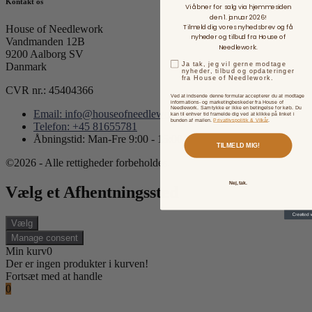
Kontakt os
Vi åbner for salg via hjemmesiden
den 1. januar 2026!
Tilmeld dig vores nyhedsbrev og få
House of Needlework
nyheder og tilbud fra House of
Vandmanden 12B
Needlework.
9200 Aalborg SV
Ja tak, jeg vil gerne modtage
Danmark
nyheder, tilbud og opdateringer
fra House of Needlework.
CVR nr.: 45404366
Ved at indsende denne formular accepterer du at modtage
informations- og marketingbeskeder fra House of
Needlework. Samtykke er ikke en betingelse for køb. Du
Email: info@houseofneedlework.com
kan til enhver tid framelde dig ved at klikke på linket i
bunden af mailen.
Privatlivspolitik & Vilkår
.
Telefon: +45 81655781
Åbningstid: Man-Fre 9:00 - 15:00
TILMELD MIG!
©2026 - Alle rettigheder forbeholdes.
Nej, tak.
Vælg et Afhentningssted
Vælg
Manage consent
Min kurv
0
Der er ingen produkter i kurven!
Fortsæt med at handle
0