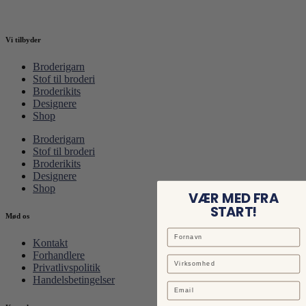
Vi tilbyder
Broderigarn
Stof til broderi
Broderikits
Designere
Shop
Broderigarn
Stof til broderi
Broderikits
Designere
Shop
VÆR MED FRA
START!
Mød os
Kontakt
Forhandlere
Privatlivspolitik
Handelsbetingelser
Email