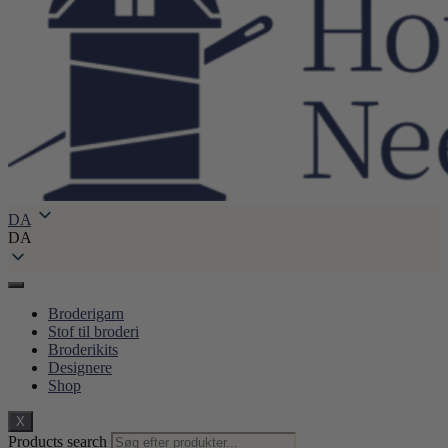
DA
DA
Broderigarn
Stof til broderi
Broderikits
Designere
Shop
X
Products search