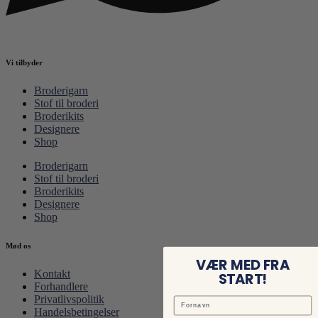
Vi tilbyder
Broderigarn
Stof til broderi
Broderikits
Designere
Shop
Broderigarn
Stof til broderi
Broderikits
Designere
Shop
Mød os
VÆR MED FRA
Kontakt
START!
Forhandlere
Privatlivspolitik
Handelsbetingelser