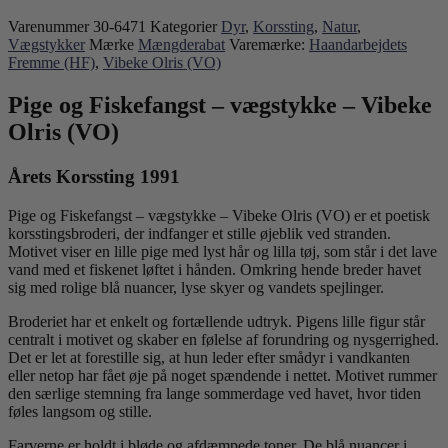
Varenummer
30-6471
Kategorier
Dyr
,
Korssting
,
Natur
,
Vægstykker
Mærke
Mængderabat
Varemærke:
Haandarbejdets
Fremme (HF)
,
Vibeke Olris (VO)
Pige og Fiskefangst – vægstykke – Vibeke
Olris (VO)
Årets Korssting 1991
Pige og Fiskefangst – vægstykke – Vibeke Olris (VO) er et poetisk
korsstingsbroderi, der indfanger et stille øjeblik ved stranden.
Motivet viser en lille pige med lyst hår og lilla tøj, som står i det lave
vand med et fiskenet løftet i hånden. Omkring hende breder havet
sig med rolige blå nuancer, lyse skyer og vandets spejlinger.
Broderiet har et enkelt og fortællende udtryk. Pigens lille figur står
centralt i motivet og skaber en følelse af forundring og nysgerrighed.
Det er let at forestille sig, at hun leder efter smådyr i vandkanten
eller netop har fået øje på noget spændende i nettet. Motivet rummer
den særlige stemning fra lange sommerdage ved havet, hvor tiden
føles langsom og stille.
Farverne er holdt i bløde og afdæmpede toner. De blå nuancer i