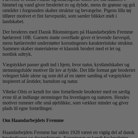
himmel og vand giver broderiet ro og dybde, mens de grønne og grå
områder i forgrunden skaber struktur og bevægelse. Pigens lilla tøj
tilfører motivet et fint farvepunkt, som samler blikket midt i
landskabet.
Der broderes med Dansk Blomstergarn på Haandarbejdets Fremme
hørlærred 10B. Garnets matte overflade giver et levende farvespil,
mens hørlærredet understøtter korsstingenes karakteristiske struktur.
Sammen skaber materialerne et klassisk broderi med et let og
nordisk udtryk.
Vægstykket passer godt ind i hjem, hvor natur, kystlandskaber og
stemningsfulde motiver får lov at fylde. Det lille format gør broderiet
velegnet både alene og som del af en større samling af vægstykker
inspireret af årstider, barndom og natur.
Vibeke Olris er kendt for sine fortællende broderier med en særlig
evne til at indfange stemninger fra hverdagen og naturen. Hendes
motiver rummer ofte små øjeblikke, som vækker minder og giver
plads til egne fortællinger.
Om Haandarbejdets Fremme
Haandarbejdets Fremme har siden 1928 været en vigtig del af dansk
broderikunst og designhistorie. Foreningen er kendt for broderier