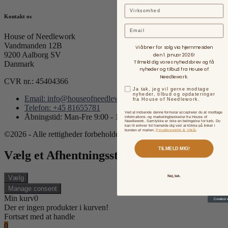
Kontakt os
Email
House of Needlework
Vandmanden 12B
Vi åbner for salg via hjemmesiden
9200 Aalborg SV
den 1. januar 2026!
Tilmeld dig vores nyhedsbrev og få
Danmark
nyheder og tilbud fra House of
Needlework.
CVR nr.: 45404366
Ja tak, jeg vil gerne modtage
nyheder, tilbud og opdateringer
Email: info@houseofneedlework.com
fra House of Needlework.
Telefon: +45 81655781
Ved at indsende denne formular accepterer du at modtage
Åbningstid: Man-Fre 9:00 - 15:00
informations- og marketingbeskeder fra House of
Needlework. Samtykke er ikke en betingelse for køb. Du
kan til enhver tid framelde dig ved at klikke på linket i
bunden af mailen.
Privatlivspolitik & Vilkår
.
©2026 - Alle rettigheder forbeholdes.
TILMELD MIG!
Vælg et Afhentningssted
Nej, tak.
Vælg
Manage consent
Min kurv
0
Der er ingen produkter i kurven!
Fortsæt med at handle
0