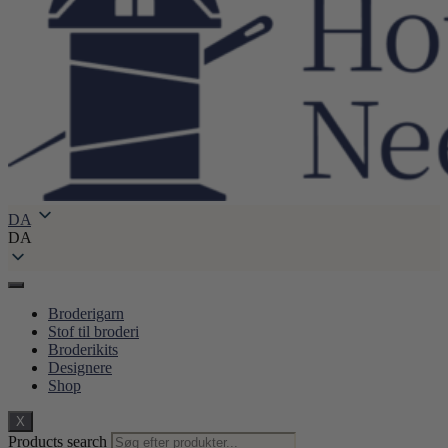
DA
DA
Broderigarn
Stof til broderi
Broderikits
Designere
Shop
X
Products search