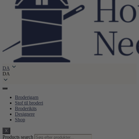
DA
DA
Broderigarn
Stof til broderi
Broderikits
Designere
Shop
X
Products search