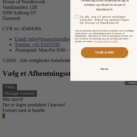
Tilmeld dig vores nyhedsbrev og få
House of Needlework
nyheder og tilbud fra House of
Vandmanden 12B
Needlework.
9200 Aalborg SV
Ja tak, jeg vil gerne modtage
Danmark
nyheder, tilbud og opdateringer
fra House of Needlework.
CVR nr.: 45404366
Ved at indsende denne formular accepterer du at modtage
informations- og marketingbeskeder fra House of
Needlework. Samtykke er ikke en betingelse for køb. Du
Email: info@houseofneedlework.com
kan til enhver tid framelde dig ved at klikke på linket i
bunden af mailen.
Privatlivspolitik & Vilkår
.
Telefon: +45 81655781
Åbningstid: Man-Fre 9:00 - 15:00
TILMELD MIG!
©2026 - Alle rettigheder forbeholdes.
Nej, tak.
Vælg et Afhentningssted
Vælg
Manage consent
Min kurv
0
Der er ingen produkter i kurven!
Fortsæt med at handle
0