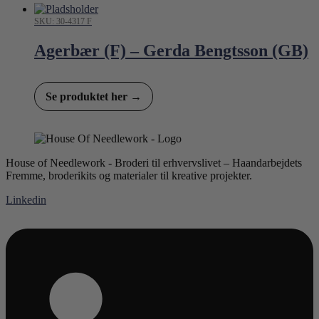
SKU: 30-4317 F
Agerbær (F) – Gerda Bengtsson (GB)
Se produktet her →
House of Needlework - Broderi til erhvervslivet – Haandarbejdets
Fremme, broderikits og materialer til kreative projekter.
Linkedin