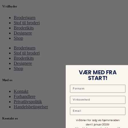
Vi tilbyder
Broderigarn
Stof til broderi
Broderikits
Designere
Shop
Broderigarn
Stof til broderi
Broderikits
Designere
Shop
VÆR MED FRA
START!
Mød os
Kontakt
Forhandlere
Privatlivspolitik
Handelsbetingelser
Email
Kontakt os
Vi åbner for salg via hjemmesiden
den 1. januar 2026!