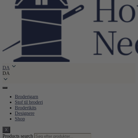
DA
DA
Broderigarn
Stof til broderi
Broderikits
Designere
Shop
X
Products search