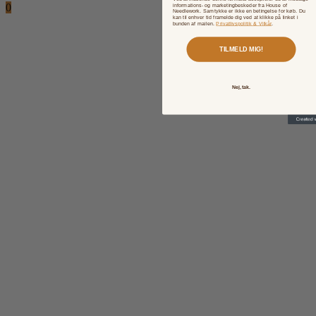
informations- og marketingbeskeder fra House of
0
Needlework. Samtykke er ikke en betingelse for køb. Du
kan til enhver tid framelde dig ved at klikke på linket i
bunden af mailen.
Privatlivspolitik & Vilkår
.
TILMELD MIG!
Nej, tak.