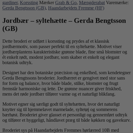
gardiner
,
Korssting
Mærker
Grab & Go
,
Mængderabat
Varemærke:
Gerda Bengtsson (GB)
,
Haandarbejdets Fremme (HF)
Jordbær – syltehætte – Gerda Bengtsson
(GB)
Dette broderi er udført i korssting og prydes af et klassisk
jordbærmotiv, som passer perfekt til en syltehætte. Motivet viser
jordbærplantens karakteristiske grønne blade, fine små blomster og
ét enkelt rødt, modent jordbær, som skaber et enkelt og elegant
botanisk udtryk.
Designet har den botaniske præcision og enkelhed, som kendetegner
Gerda Bengtssons broderier. Jordbærret er gengivet med stor sans
for form og balance, hvor både blade, stilke, blomster og frugt
fremstår harmoniske og lette. De grønne nuancer giver friskhed,
mens det røde jordbær tilfører varme og et naturligt blikfang.
Motivet egner sig særligt godt til syltehætten, hvor det naturligt
knytter sig til hjemmelavet marmelade, syltetøj og sommerens
bærhøst. Broderiet giver glasset et personligt og gennemført udtryk
og tilfører et hyggeligt, håndlavet præg til både køkken og gavekurv.
Broderiet sys på Haandarbejdets Fremmes hørlærred 10B med