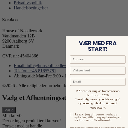
Privatlivspolitik
Handelsbetingelser
Kontakt os
House of Needlework
Vandmanden 12B
9200 Aalborg SV
VÆR MED FRA
Danmark
START!
CVR nr.: 45404366
Email: info@houseofneedlework.com
Telefon: +45 81655781
Åbningstid: Man-Fre 9:00 - 15:00
Email
©2026 - Alle rettigheder forbeholdes.
Vi åbner for salg via hjemmesiden
den 1. januar 2026!
Vælg et Afhentningssted
Tilmeld dig vores nyhedsbrev og få
nyheder og tilbud fra House of
Needlework.
Vælg
Ja tak, jeg vil gerne modtage
Min kurv
0
nyheder, tilbud og opdateringer
Der er ingen produkter i kurven!
fra House of Needlework.
Fortsæt med at handle
Ved at indsende denne formular accepterer du at modtage