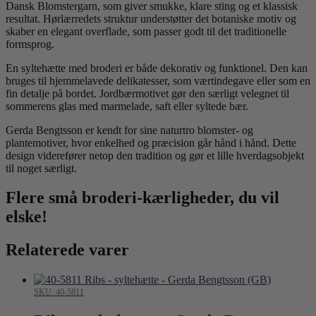
Dansk Blomstergarn, som giver smukke, klare sting og et klassisk
resultat. Hørlærredets struktur understøtter det botaniske motiv og
skaber en elegant overflade, som passer godt til det traditionelle
formsprog.
En syltehætte med broderi er både dekorativ og funktionel. Den kan
bruges til hjemmelavede delikatesser, som værtindegave eller som en
fin detalje på bordet. Jordbærmotivet gør den særligt velegnet til
sommerens glas med marmelade, saft eller syltede bær.
Gerda Bengtsson er kendt for sine naturtro blomster- og
plantemotiver, hvor enkelhed og præcision går hånd i hånd. Dette
design viderefører netop den tradition og gør et lille hverdagsobjekt
til noget særligt.
Flere små broderi-kærligheder, du vil
elske!
Relaterede varer
SKU: 40-5811