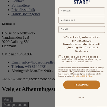
START!
Kontakt
Forhandlere
Privatlivspolitik
Handelsbetingelser
Kontakt os
Email
House of Needlework
Vandmanden 12B
Vi åbner for salg via hjemmesiden
den 1. januar 2026!
9200 Aalborg SV
Tilmeld dig vores nyhedsbrev og få
Danmark
nyheder og tilbud fra House of
Needlework.
CVR nr.: 45404366
Ja tak, jeg vil gerne modtage
nyheder, tilbud og opdateringer
Email: info@houseofneedlework.com
fra House of Needlework.
Telefon: +45 81655781
Ved at indsende denne formular accepterer du at modtage
informations- og marketingbeskeder fra House of
Åbningstid: Man-Fre 9:00 - 15:00
Needlework. Samtykke er ikke en betingelse for køb. Du
kan til enhver tid framelde dig ved at klikke på linket i
bunden af mailen.
Privatlivspolitik & Vilkår
.
©2026 - Alle rettigheder forbeholdes.
TILMELD MIG!
Vælg et Afhentningssted
Nej, tak.
Vælg
Manage consent