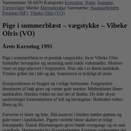
Varenummer
30-6470
Kategorier
Korssting
,
Natur
,
Sommer
,
Vægstykker
Mærke
Mængderabat
Varemærke:
Haandarbejdets
Fremme (HF)
,
Vibeke Olris (VO)
Pige i sommerblæst – vægstykke – Vibeke
Olris (VO)
Årets Korssting 1991
Pige i sommerblæst er et poetisk vægstykke, hvor Vibeke Olris
formidler bevægelse og stemning med enkle virkemidler. Motivet
viser en pige placeret i forgrunden. Hun står i et åbent landskab.
Vinden griber fat i hår og tøj. Sommeren er tydeligt til stede.
Kompositionen er bygget op i rolige horisonter. Forgrunden
domineres af højt græs og varme gule marker. Midterplanet åbner
landskabet. Himlen fylder en stor del af fladen. De lette skyer
understreger fornemmelsen af luft og bevægelse. Helheden virker
åben og fri.
Farverne er klare og lette. Blå nuancer i himlen møder grønne og
gule toner i landskabet. Pigens violette bluse skaber et roligt
fokuspunkt. Dansk Blomstergarn giver bløde overgange og en mat
overflade. Hørlærredet fra Haandarbejdets Fremme understøtter det