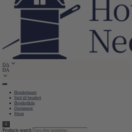
DA
DA
Broderigarn
Stof til broderi
Broderikits
Designere
Shop
X
Products search