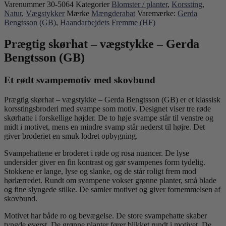
Varenummer
30-5064
Kategorier
Blomster / planter
,
Korssting
,
Natur
,
Vægstykker
Mærke
Mængderabat
Varemærke:
Gerda
Bengtsson (GB)
,
Haandarbejdets Fremme (HF)
Prægtig skørhat – vægstykke – Gerda
Bengtsson (GB)
Et rødt svampemotiv med skovbund
Prægtig skørhat – vægstykke – Gerda Bengtsson (GB) er et klassisk
korsstingsbroderi med svampe som motiv. Designet viser tre røde
skørhatte i forskellige højder. De to høje svampe står til venstre og
midt i motivet, mens en mindre svamp står nederst til højre. Det
giver broderiet en smuk lodret opbygning.
Svampehattene er broderet i røde og rosa nuancer. De lyse
undersider giver en fin kontrast og gør svampenes form tydelig.
Stokkene er lange, lyse og slanke, og de står roligt frem mod
hørlærredet. Rundt om svampene vokser grønne planter, små blade
og fine slyngede stilke. De samler motivet og giver fornemmelsen af
skovbund.
Motivet har både ro og bevægelse. De store svampehatte skaber
tyngde øverst. De grønne planter fører blikket rundt i motivet. De