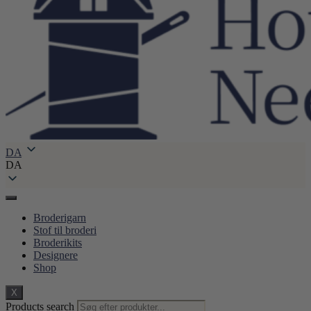
DA
DA
Broderigarn
Stof til broderi
Broderikits
Designere
Shop
X
Products search