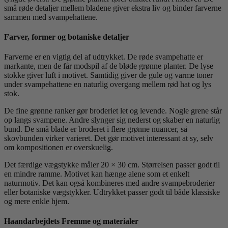
små røde detaljer mellem bladene giver ekstra liv og binder farverne
sammen med svampehattene.
Farver, former og botaniske detaljer
Farverne er en vigtig del af udtrykket. De røde svampehatte er
markante, men de får modspil af de bløde grønne planter. De lyse
stokke giver luft i motivet. Samtidig giver de gule og varme toner
under svampehattene en naturlig overgang mellem rød hat og lys
stok.
De fine grønne ranker gør broderiet let og levende. Nogle grene står
op langs svampene. Andre slynger sig nederst og skaber en naturlig
bund. De små blade er broderet i flere grønne nuancer, så
skovbunden virker varieret. Det gør motivet interessant at sy, selv
om kompositionen er overskuelig.
Det færdige vægstykke måler 20 × 30 cm. Størrelsen passer godt til
en mindre ramme. Motivet kan hænge alene som et enkelt
naturmotiv. Det kan også kombineres med andre svampebroderier
eller botaniske vægstykker. Udtrykket passer godt til både klassiske
og mere enkle hjem.
Haandarbejdets Fremme og materialer