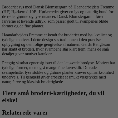
Broderiet sys med Dansk Blomstergarn på Haandarbejdets Fremme
(HF) Hørlærred 10B. Hørlærredet giver en lys og naturlig bund for
de røde, grønne og lyse nuancer. Dansk Blomstergarn tilfører
farverne et levende udtryk, som passer godt til svampenes bløde
former og de fine planter.
Haandarbejdets Fremme er kendt for broderier med høj kvalitet og
tydelige motiver. I dette design ses traditionen i den præcise
opbygning og den rolige gengivelse af naturen. Gerda Bengtsson
har skabt et broderi, hvor svampene står klart frem, mens de små
detaljer giver motivet karakter.
Prægtig skørhat egner sig især til den let øvede brodøse. Motivet har
tydelige former, men også mange fine farveskift. De røde
svampehatte, lyse stokke og grønne planter kræver opmærksomhed
undervejs. Til gengæld giver arbejdet et smukt vægstykke med
natur, farve og klassisk broderiglæde.
Flere små broderi-kærligheder, du vil
elske!
Relaterede varer