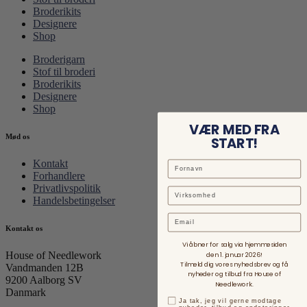
Broderikits
Designere
Shop
Broderigarn
Stof til broderi
Broderikits
Designere
Shop
VÆR MED FRA
Mød os
START!
Kontakt
Forhandlere
Privatlivspolitik
Handelsbetingelser
Email
Kontakt os
Vi åbner for salg via hjemmesiden
House of Needlework
den 1. januar 2026!
Tilmeld dig vores nyhedsbrev og få
Vandmanden 12B
nyheder og tilbud fra House of
9200 Aalborg SV
Needlework.
Danmark
Ja tak, jeg vil gerne modtage