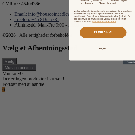
nyheder, tilbud og opdateringer
CVR nr.: 45404366
fra House of Needlework.
Ved at indsende denne formular accepterer du at modtage
Email: info@houseofneedlework.com
informations- og marketingbeskeder fra House of
Needlework. Samtykke er ikke en betingelse for køb. Du
Telefon: +45 81655781
kan til enhver tid framelde dig ved at klikke på linket i
bunden af mailen.
Privatlivspolitik & Vilkår
.
Åbningstid: Man-Fre 9:00 - 15:00
TILMELD MIG!
©2026 - Alle rettigheder forbeholdes.
Vælg et Afhentningssted
Nej, tak.
Vælg
Manage consent
Min kurv
0
Der er ingen produkter i kurven!
Fortsæt med at handle
0