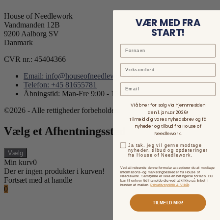
House of Needlework
VÆR MED FRA
Vandmanden 12B
START!
9200 Aalborg SV
Danmark
CVR nr.: 45404366
Email: info@houseofneedlework.com
Telefon: +45 81655781
Email
Åbningstid: Man-Fre 9:00 - 15:00
Vi åbner for salg via hjemmesiden
©2026 - Alle rettigheder forbeholdes.
den 1. januar 2026!
Tilmeld dig vores nyhedsbrev og få
nyheder og tilbud fra House of
Vælg et Afhentningssted
Needlework.
Ja tak, jeg vil gerne modtage
nyheder, tilbud og opdateringer
Vælg
fra House of Needlework.
Min kurv
0
Ved at indsende denne formular accepterer du at modtage
Der er ingen produkter i kurven!
informations- og marketingbeskeder fra House of
Needlework. Samtykke er ikke en betingelse for køb. Du
Fortsæt med at handle
kan til enhver tid framelde dig ved at klikke på linket i
bunden af mailen.
Privatlivspolitik & Vilkår
.
0
TILMELD MIG!