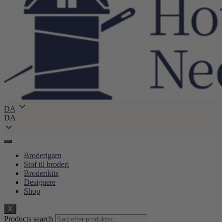
DA
DA
Broderigarn
Stof til broderi
Broderikits
Designere
Shop
X
Products search