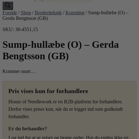
Forside
/
Shop
/
Broderiteknik
/
Korssting
/ Sump-hullæbe (O) –
Gerda Bengtsson (GB)
SKU: 30-4551,15
Sump-hullæbe (O) – Gerda
Bengtsson (GB)
Kommer snart…
Pris vises kun for forhandlere
House of Needlework er en B2B-platform for forhandlere.
Derfor vises priser kun, når du er logget ind som godkendt
forhandler.
Er du forhandler?
Log ind for at se priser og lægge ordre. Har du endnu ikke en