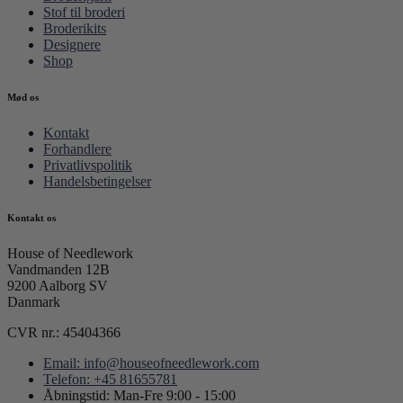
Stof til broderi
Broderikits
Designere
Shop
Mød os
Kontakt
Forhandlere
Privatlivspolitik
Handelsbetingelser
Kontakt os
House of Needlework
Vandmanden 12B
9200 Aalborg SV
Danmark
CVR nr.: 45404366
Email: info@houseofneedlework.com
Telefon: +45 81655781
Åbningstid: Man-Fre 9:00 - 15:00