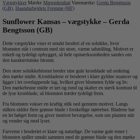
Vægstykker
Mærke
Mængderabat
Varemærke:
Gerda Bengtsson
(GB)
,
Haandarbejdets Fremme (HF)
Sunflower Kansas – vægstykke – Gerda
Bengtsson (GB)
Dette vægstykke viser et smukt broderi af en solsikke, hvor
blomsten står i centrum med sin store, varme udstråling. Motivet er
enkelt og tydeligt opbygget, så hele opmærksomheden samles om
den karakteristiske blomst.
Den store solsikkeblomst breder sine gule kronblade ud omkring
den mørke midte. Kronbladene er broderet i klare gyldne nuancer og
ligger i let overlappende lag, hvilket giver blomsten fylde og liv.
Den mørkebrune midte er tæt og rund og skaber en stærk kontrast til
de lyse kronblade, så blomsten træder tydeligt frem.
Fra blomsten vokser en kraftig stilk ned gennem motivet. Langs
stilken sidder flere grønne blade i forskellige størrelser. Bladene har
en let bølget form og giver motivet bevægelse, som om planten står
og vender sig mod lyset.
Farverne i broderiet er klare og naturlige. De varme gule toner i
blomsten spiller smukt sammen med de grønne blade og den mørke