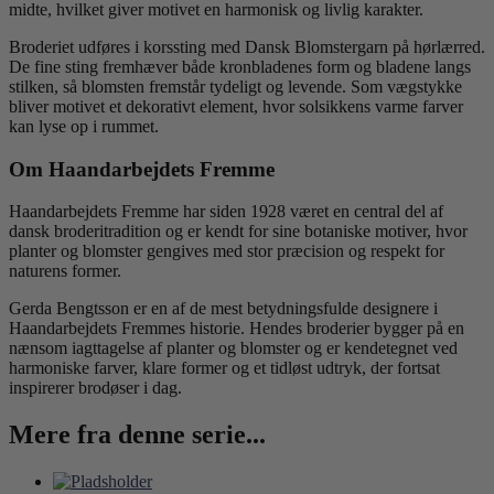
midte, hvilket giver motivet en harmonisk og livlig karakter.
Broderiet udføres i korssting med Dansk Blomstergarn på hørlærred.
De fine sting fremhæver både kronbladenes form og bladene langs
stilken, så blomsten fremstår tydeligt og levende. Som vægstykke
bliver motivet et dekorativt element, hvor solsikkens varme farver
kan lyse op i rummet.
Om Haandarbejdets Fremme
Haandarbejdets Fremme har siden 1928 været en central del af
dansk broderitradition og er kendt for sine botaniske motiver, hvor
planter og blomster gengives med stor præcision og respekt for
naturens former.
Gerda Bengtsson er en af de mest betydningsfulde designere i
Haandarbejdets Fremmes historie. Hendes broderier bygger på en
nænsom iagttagelse af planter og blomster og er kendetegnet ved
harmoniske farver, klare former og et tidløst udtryk, der fortsat
inspirerer brodøser i dag.
Mere fra denne serie...