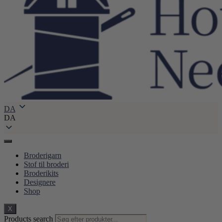
DA
DA
Broderigarn
Stof til broderi
Broderikits
Designere
Shop
X
Products search