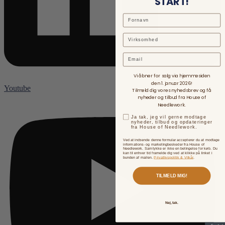
START!
Email
Vi åbner for salg via hjemmesiden
den 1. januar 2026!
Youtube
Tilmeld dig vores nyhedsbrev og få
nyheder og tilbud fra House of
Needlework.
Ja tak, jeg vil gerne modtage
nyheder, tilbud og opdateringer
fra House of Needlework.
Ved at indsende denne formular accepterer du at modtage
informations- og marketingbeskeder fra House of
Needlework. Samtykke er ikke en betingelse for køb. Du
kan til enhver tid framelde dig ved at klikke på linket i
bunden af mailen.
Privatlivspolitik & Vilkår
.
TILMELD MIG!
Nej, tak.