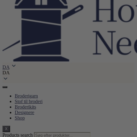
DA
DA
Broderigarn
Stof til broderi
Broderikits
Designere
Shop
X
Products search