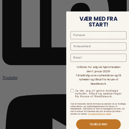
VÆR MED FRA
START!
Email
Vi åbner for salg via hjemmesiden
den 1. januar 2026!
Tilmeld dig vores nyhedsbrev og få
Youtube
nyheder og tilbud fra House of
Needlework.
Ja tak, jeg vil gerne modtage
nyheder, tilbud og opdateringer
fra House of Needlework.
Ved at indsende denne formular accepterer du at modtage
informations- og marketingbeskeder fra House of
Needlework. Samtykke er ikke en betingelse for køb. Du
kan til enhver tid framelde dig ved at klikke på linket i
bunden af mailen.
Privatlivspolitik & Vilkår
.
TILMELD MIG!