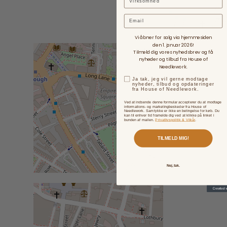
Email
Vi åbner for salg via hjemmesiden
den 1. januar 2026!
Tilmeld dig vores nyhedsbrev og få
nyheder og tilbud fra House of
Needlework.
Ja tak, jeg vil gerne modtage
nyheder, tilbud og opdateringer
fra House of Needlework.
Ved at indsende denne formular accepterer du at modtage
informations- og marketingbeskeder fra House of
Needlework. Samtykke er ikke en betingelse for køb. Du
kan til enhver tid framelde dig ved at klikke på linket i
bunden af mailen.
Privatlivspolitik & Vilkår
.
TILMELD MIG!
Nej, tak.