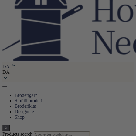
DA
DA
Broderigarn
Stof til broderi
Broderikits
Designere
Shop
X
Products search