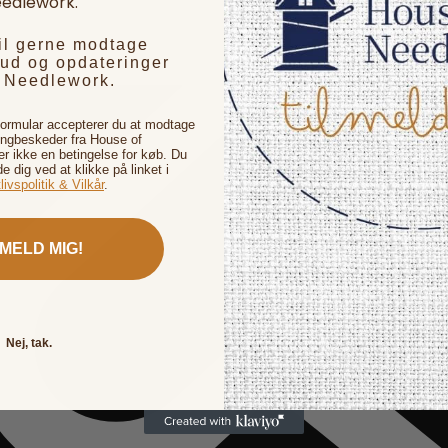
edlework.
vil gerne modtage
bud og opdateringer
f Needlework.
formular accepterer du at modtage
ingbeskeder fra House of
 ikke en betingelse for køb. Du
de dig ved at klikke på linket i
livspolitik & Vilkår
.
LMELD MIG!
Nej, tak.