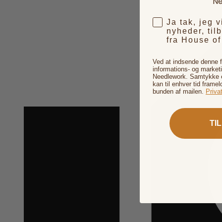
Ne
Ja tak, jeg 
nyheder, til
fra House o
Ved at indsende denne 
informations- og market
Needlework. Samtykke er
kan til enhver tid framel
bunden af mailen.
Privat
TI