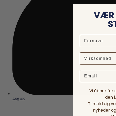
VÆR 
S
Email
Vi åbner for
den 1
Log ind
Tilmeld dig v
nyheder og 