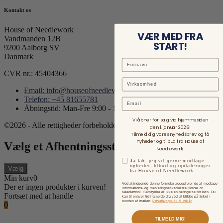
Kontakt os
House of Needlework
VÆR MED FRA
Vandmanden 12B
START!
9200 Aalborg SV
Danmark
CVR nr.: 45404366
Email: info@houseofneedlework.com
Telefon: +45 81655781
Email
Åbningstid: Man-Fre 9:00 - 15:00
Vi åbner for salg via hjemmesiden
©2026 - Alle rettigheder forbeholdes.
den 1. januar 2026!
Tilmeld dig vores nyhedsbrev og få
nyheder og tilbud fra House of
Vælg et Afhentningssted
Needlework.
Ja tak, jeg vil gerne modtage
nyheder, tilbud og opdateringer
Vælg
fra House of Needlework.
Min kurv
0
Ved at indsende denne formular accepterer du at modtage
Der er ingen produkter i kurven!
informations- og marketingbeskeder fra House of
Needlework. Samtykke er ikke en betingelse for køb. Du
Fortsæt med at handle
kan til enhver tid framelde dig ved at klikke på linket i
bunden af mailen.
Privatlivspolitik & Vilkår
.
0
TILMELD MIG!