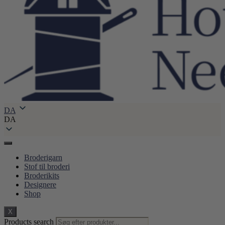
DA
DA
Broderigarn
Stof til broderi
Broderikits
Designere
Shop
X
Products search